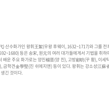
) 산수화가인 왕휘王絮(우왕 후웨이, 1632~1717)와 그를 
 1592~1680) 등은 송宋, 원元의 여러 대가들에게서 기법을 취
게서 배운 주요 화가로는 양진楊晋(양 친), 고방顧昉(꾸 황), 이
 지에), 금학견金學堅(진 쉬에지앤) 등이 있다. 왕휘는 강소성江
 생긴 것이다.