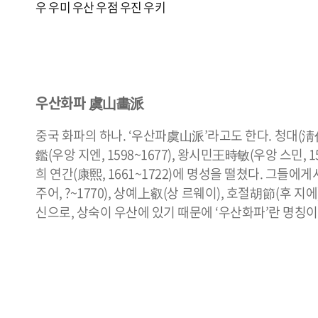
우
우미
우산
우점
우진
우키
우산화파 虞山畵派
중국 화파의 하나. ‘우산파虞山派’라고도 한다. 청대(淸代
鑑(우앙 지엔, 1598~1677), 왕시민王時敏(우앙 스민,
희 연간(康熙, 1661~1722)에 명성을 떨쳤다. 그들에
주어, ?~1770), 상예上叡(상 르웨이), 호절胡節(후
신으로, 상숙이 우산에 있기 때문에 ‘우산화파’란 명칭이