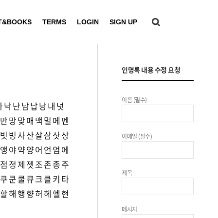
T&BOOKS
TERMS
LOGIN
SIGN UP
인명록 내용 수정 요청
이름 (필수)
나
낙
난
남
납
낭
내
넛
만
망
맞
매
맥
멀
메
멘
빗
빙
사
산
살
삼
삿
상
이메일 (필수)
앵
야
약
양
어
언
엄
에
점
정
제
젯
조
존
종
주
제목
쿠
쿤
쿨
큐
크
클
키
타
할
해
행
향
허
헤
헬
현
메시지