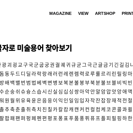
MAGAZINE
VIEW
ARTSHOP
PRIN
글자로 미술용어 찾아보기
관
광
괴
굉
교
구
국
군
굽
궁
권
궐
궤
귀
규
균
그
극
근
글
금
기
긴
길
김
돔
동
두
드
디
딜
라
락
랑
래
러
런
레
렌
렘
력
로
루
룰
르
리
린
릴
링
마
방
배
백
밸
번
범
법
베
벽
변
병
보
복
본
볼
봉
부
북
분
불
브
블
비
빅
빈
수
순
숭
쉬
슈
슝
스
습
시
신
실
심
십
싱
쌍
아
악
안
알
암
압
앗
앙
애
액
워
원
월
위
유
육
윤
은
음
응
이
익
인
일
임
입
자
작
잔
잡
장
재
적
전
절
촐
추
축
춘
출
취
측
치
친
칠
카
칼
캄
캐
캔
커
컨
컬
컴
케
코
콘
콜
콰
쾰
팔
팝
패
팬
퍼
펑
페
펜
편
평
포
퐁
표
푸
품
풍
퓌
퓨
프
플
피
필
핑
하
한