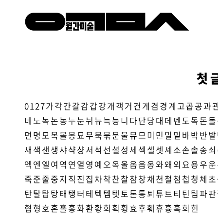
첫 
0
1
2
7
가
각
간
갈
감
갑
강
개
객
거
건
게
겸
경
계
고
곱
공
과
네
노
녹
논
농
누
눈
뉘
뉴
늑
능
니
다
단
당
대
데
덴
도
독
돈
돌
면
명
모
목
몰
몽
묘
무
묵
묶
문
물
뮤
므
미
민
밀
밑
바
박
반
발
새
색
샌
생
샤
샥
샹
서
석
선
설
성
세
섹
셀
셋
셰
소
손
솔
송
쇠
엑
엔
엘
여
역
연
열
영
예
오
옥
올
옴
옵
옹
와
왜
외
요
용
우
운
죽
준
줄
중
지
직
진
집
차
착
찬
찰
참
창
채
천
철
첨
첩
청
체
초
탄
탈
탑
탕
태
탱
터
테
텍
템
텟
토
톤
통
퇴
튜
트
티
틴
팀
파
판
협
형
호
혼
홀
홍
화
환
황
회
획
횡
효
후
훼
휴
흉
흑
희
힌