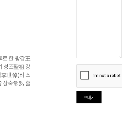
전후로 한 왕감王
하여 성조聖祖 강
세탁李世倬(리 스
蘇省 상숙常熟 출