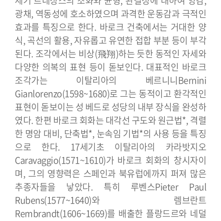
세기 르네상스의 조화와 균형, 완결성에 대하여 양감,
광채, 역동성에 호소하였으며 과격한 운동감과 극적인
효과를 특징으로 한다.
바로크 건축에서는 거대한 양
식, 곡선의 활용, 자유롭고 유연한 접합 부분 등이 부각
된다. 조각에서는 비상(飛翔)하는 듯한 동적인 자세와
다양한 의복의 표현 등이 돋보인다. 대표적인 바로크
조각가는 이탈리아의 베르니니Bernini
Gianlorenzo(1598~1680)로 그는 동적이고 환각적인
표현이 돋보이는 성 베드로 성당의 내부 장식을 완성하
였다. 한편 바로크 회화는 대각선 구도와 원근법*, 격렬
한 명암 대비, 단축법*, 눈속임 기법*의 사용 등을 특징
으로 한다. 17세기초 이탈리아의 카라밧지오
Caravaggio(1571~1610)가 바로크 회화의 창시자이
며, 그의 영향력은 스페인과 북유럽에까지 퍼져 많은
추종자들을 낳았다. 특히 루벤스Pieter Paul
Rubens(1577~1640)와 렘브란트
Rembrandt(1606~1669)를 배출한 플랑드르와 네덜