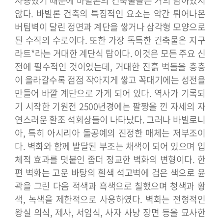
사용했기 때문에 바빌론의 건축물들은 거의 남아있지
않다. 바빌론 건축의 특징적인 요소는 약간 튀어나온
버팀벽이 달린 정면과 계단을 쌓거나 삼각형 모양으로
된 수직의 수로이다. 또한 가장 독특한 건축물은 지구
라트*라는 거대한 계단식 탑이다. 이것은 모든 주요 신
전에 필수적인 것이었는데, 거대한 진흙 벽돌을 층층
이 올라갈수록 점점 작아지게 쌓고 꼭대기에는 성전을
만들어 바깥 계단으로 가게 되어 있다.
역사가 기록되
기 시작한 기원전 2500년경에는 팔짱을 낀 자세의 자
연스러운 환조 석회상들이 나타났다. 그러나 바빌로니
아, 특히 아시리아 돌공예의 진정한 매체는 저부조이
다. 벽화와 함께 발달된 부조는 채색이 되어 있으며 입
체적 효과를 덧붙인 좀더 정교한 벽화의 변형이다. 한
편 벽화는 고운 바탕의 흰색 석고벽에 검은 색으로 윤
곽을 그린 다음 적색과 흑색으로 칠했으며 청색과 황
색, 녹색을 제한적으로 사용하였다. 벽화는 전형적인
왕실 의식, 제사, 서임식, 사자 사냥 장면 등을 묘사한