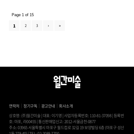
Page 1 of 15
1
2
3
›
»
｜
｜
｜
연락처
정기구독
광고안내
회사소개
상호명: (주)월간미술 | 대표: 이기영 | 사업자등록번호: 110-81-37098 | 등록번
호: 마포, 라00455 | 통신판매업신고: 2012-서울금천-0877
주소: 03965 서울특별시 마포구 월드컵로 32길 19 보양빌딩 6층 (마포구 성산
1동 278-40) | TEL: 02-2088-7700