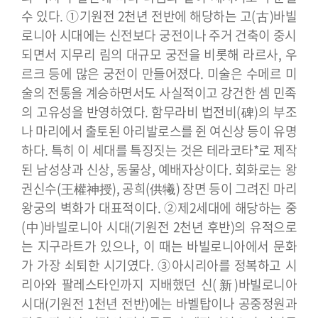
수 있다. ①기원전 2천년 전반에 해당하는 고(古)바빌
로니아 시대에는 신전보다 궁전이나 주거 건축이 중시
되면서 지무리 림의 대규모 궁전을 비롯해 라르사, 우
르크 등에 많은 궁전이 만들어졌다. 미술은 수메르 미
술의 전통을 계승하면서도 사실적이고 강건한 셈 민족
의 고유성을 반영하였다. 함무라비 법전비(碑)의 부조
나 마리에서 출토된 아리발로스를 쥔 여신상 등이 유명
하다. 특히 이 세대를 특징짓는 것은 테라코타*로 제작
된 남성상과 신상, 동물상, 예배자상이다. 회화로는 왕
권신수(王權神授), 공희(供犧) 장면 등이 그려진 마리
왕궁의 벽화가 대표적이다.
②제2세대에 해당하는 중
(中)바빌로니아 시대(기원전 2천년 후반)의 유적으로
는 지구라트가 있으나, 이 때는 바빌로니아에서 문화
가 가장 쇠퇴한 시기였다. ③아시리아를 정복하고 시
리아와 팔레스타인까지 지배했던 신(新)바빌로니아
시대(기원전 1천년 전반)에는 바벨탑이나 공중정원과