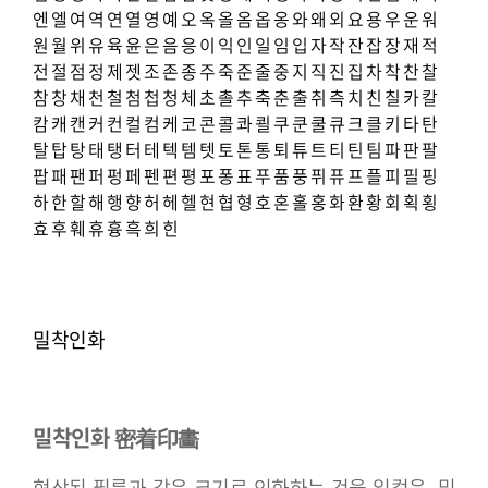
엔
엘
여
역
연
열
영
예
오
옥
올
옴
옵
옹
와
왜
외
요
용
우
운
워
원
월
위
유
육
윤
은
음
응
이
익
인
일
임
입
자
작
잔
잡
장
재
적
전
절
점
정
제
젯
조
존
종
주
죽
준
줄
중
지
직
진
집
차
착
찬
찰
참
창
채
천
철
첨
첩
청
체
초
촐
추
축
춘
출
취
측
치
친
칠
카
칼
캄
캐
캔
커
컨
컬
컴
케
코
콘
콜
콰
쾰
쿠
쿤
쿨
큐
크
클
키
타
탄
탈
탑
탕
태
탱
터
테
텍
템
텟
토
톤
통
퇴
튜
트
티
틴
팀
파
판
팔
팝
패
팬
퍼
펑
페
펜
편
평
포
퐁
표
푸
품
풍
퓌
퓨
프
플
피
필
핑
하
한
할
해
행
향
허
헤
헬
현
협
형
호
혼
홀
홍
화
환
황
회
획
횡
효
후
훼
휴
흉
흑
희
힌
밀착인화
밀착인화 密着印畵
현상된 필름과 같은 크기로 인화하는 것을 일컬음. 밀