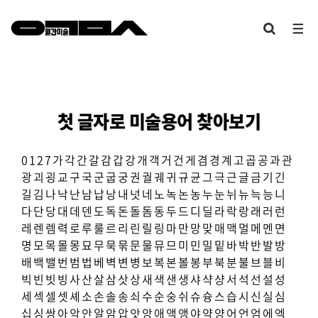
첫 글자로 미술용어 찾아보기
0
1
2
7
가
각
간
갈
감
갑
강
개
객
거
건
게
겸
경
계
고
곱
공
과
관
광
괴
굉
교
구
국
군
굽
궁
권
궐
궤
귀
규
균
그
극
근
글
금
기
긴
길
김
나
낙
난
남
납
낭
내
넛
네
노
녹
논
농
누
눈
뉘
뉴
늑
능
니
다
단
당
대
데
덴
도
독
돈
돌
돔
동
두
드
디
딜
라
락
랑
래
러
런
레
렌
렘
력
로
루
룰
르
리
린
릴
링
마
만
망
맞
매
맥
멀
메
멘
면
명
모
목
몰
몽
묘
무
묵
묶
문
물
뮤
므
미
민
밀
밑
바
박
반
발
방
배
백
밸
번
범
법
베
벽
변
병
보
복
본
볼
봉
부
북
분
불
브
블
비
빅
빈
빗
빙
사
산
살
삼
삿
상
새
색
샌
생
샤
샥
샹
서
석
선
설
성
세
섹
셀
셋
셰
소
손
솔
송
쇠
수
순
숭
쉬
슈
슝
스
습
시
신
실
심
십
싱
쌍
아
악
안
알
암
압
앗
앙
애
액
앵
야
약
양
어
언
엄
에
엑