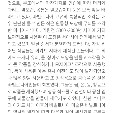
것으로, 부조에서와 마찬가지로 인습에 따라 머리와
다리는 옆모습, 몸통은 앞모습이며 눈은 보통 앞을 바
라보고 있다.
바빌로니아 고유의 특징적인 조각은 매
우 단단한 돌로 만든 작은 원통형 도장에 무늬를 조각
한 미니어처*이다. 기원전 5000~3000년 사이에 거의
보편적으로 사용된 이 도장은 서아시아 전역에서 발견
되고 있으며 발달 순서가 분명하게 드러난다. 가장 뛰
어난 작품들은 아카드 시대에 제작된 것들이다. 그 외
에도 조개나 유리, 돌, 상아로 모양을 만들고 조각을 해
서 큰 작품을 장식하거나 모자이크* 조각으로 사용했
다. 동이 사용된 예는 유사 이전에도 많이 발견되었으
나 많은 양을 사용하고 또 장식용으로 금속을 쓴 것은
바빌로니아인들이 최초였다. 그들은 금, 은, 동, 청동으
로 작품을 제작했으며 청동 적조물로 신전이나 궁전 입
구에 괴물상을 만들어 세우기도 하였다.
한편 수메르
와 아카드 시대 이후의 바빌로니아 미술은 바빌로니아
의 역사적 발전에 따라 다음과 같이 세시기로 구분될