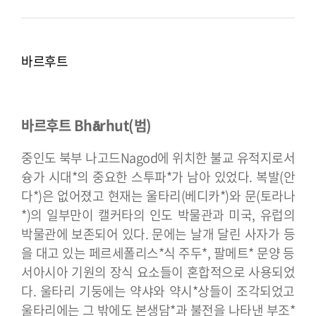
바르후트
바르후트 Bhārhut(범)
중인도 북부 나고드Nagod에 위치한 불교 유적지로서
슝가 시대*의 중요한 스투파*가 남아 있었다. 복발(안
다*)은 없어졌고 현재는 울타리(베디카*)와 문(토라나
*)의 일부만이 캘커타의 인도 박물관과 미국, 유럽의
박물관에 보존되어 있다. 문에는 날개 달린 사자가 등
을 대고 있는 페르세폴리스*식 주두*, 팔메트* 문양 등
서아시아 기원의 장식 요소들이 혼합적으로 사용되었
다. 울타리 기둥에는 약샤와 약시*상들이 조각되었고
울타리에는 그 밖에도 본생담*과 불전을 나타낸 부조*