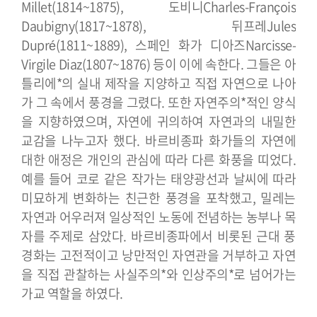
Millet(1814~1875), 도비니Charles-François
Daubigny(1817~1878), 뒤프레Jules
Dupré(1811~1889), 스페인 화가 디아즈Narcisse-
Virgile Diaz(1807~1876) 등이 이에 속한다. 그들은 아
틀리에*의 실내 제작을 지양하고 직접 자연으로 나아
가 그 속에서 풍경을 그렸다. 또한 자연주의*적인 양식
을 지향하였으며, 자연에 귀의하여 자연과의 내밀한
교감을 나누고자 했다.
바르비종파 화가들의 자연에
대한 애정은 개인의 관심에 따라 다른 화풍을 띠었다.
예를 들어 코로 같은 작가는 태양광선과 날씨에 따라
미묘하게 변화하는 친근한 풍경을 포착했고, 밀레는
자연과 어우러져 일상적인 노동에 전념하는 농부나 목
자를 주제로 삼았다. 바르비종파에서 비롯된 근대 풍
경화는 고전적이고 낭만적인 자연관을 거부하고 자연
을 직접 관찰하는 사실주의*와 인상주의*로 넘어가는
가교 역할을 하였다.