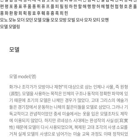
편
평
포
퐁
표
푸
품
풍
퓌
퓨
프
플
피
필
핑
하
한
할
해
행
향
허
헤
헬
현
협
형
호
혼
홀
홍
화
환
황
회
획
횡
효
후
훼
휴
흉
흑
희
힌
모노
모뉴
모더
모던
모델
모듈
모모
모방
모빌
모사
모자
모티
모헨
모델
모델링
모델
모델 model(영)
화가나 조각가가 모방이나 재현*의 대상으로 삼는 인체나 사물, 즉 원형
(原型). 모델을 사용하는 목적은 인체의 구조나 동작의 정확한 파악에 있
기 때문에 초기의 모델은 나체인 경우가 많았다. 고대 그리스의 예술가
들은 경기장에서 운동하는 나체의 젊은이들을 모델로 삼았다. 그러나 기
독교적이고 관념적이었던 중세 미술에서는 옷을 입은 모델조차도 제작
에 이용되지 않았다. 하지만 르네상스 시대에는 완성작의 사실성(寫實
性) 때문에 모델이 다시 사용되었으며, 복제된 고대 조각의 사생 소묘를
거쳐 실제 모델의 사생으로 넘어가는 미술 교육 과정도 이때 정착되었