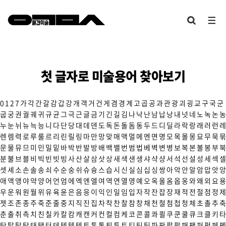
첫 글자로 미술용어 찾아보기
0
1
2
7
가
각
간
갈
감
갑
강
개
객
거
건
게
겸
경
계
고
곱
공
과
관
광
괴
굉
교
구
국
군
굽
궁
권
궐
궤
귀
규
균
그
극
근
글
금
기
긴
길
김
나
낙
난
남
납
낭
내
넛
네
노
녹
논
농
누
눈
뉘
뉴
늑
능
니
다
단
당
대
데
덴
도
독
돈
돌
돔
동
두
드
디
딜
라
락
랑
래
러
런
레
렌
렘
력
로
루
룰
르
리
린
릴
링
마
만
망
맞
매
맥
멀
메
멘
면
명
모
목
몰
몽
묘
무
묵
묶
문
물
뮤
므
미
민
밀
밑
바
박
반
발
방
배
백
밸
번
범
법
베
벽
변
병
보
복
본
볼
봉
부
북
분
불
브
블
비
빅
빈
빗
빙
사
산
살
삼
삿
상
새
색
샌
생
샤
샥
샹
서
석
선
설
성
세
섹
셀
셋
셰
소
손
솔
송
쇠
수
순
숭
쉬
슈
슝
스
습
시
신
실
심
십
싱
쌍
아
악
안
알
암
압
앗
앙
애
액
앵
야
약
양
어
언
엄
에
엑
엔
엘
여
역
연
열
영
예
오
옥
올
옴
옵
옹
와
왜
외
요
용
우
운
워
원
월
위
유
육
윤
은
음
응
이
익
인
일
임
입
자
작
잔
잡
장
재
적
전
절
점
정
제
젯
조
존
종
주
죽
준
줄
중
지
직
진
집
차
착
찬
찰
참
창
채
천
철
첨
첩
청
체
초
촐
추
축
춘
출
취
측
치
친
칠
카
칼
캄
캐
캔
커
컨
컬
컴
케
코
콘
콜
콰
쾰
쿠
쿤
쿨
큐
크
클
키
타
탄
탈
탑
탕
태
탱
터
테
텍
템
텟
토
톤
통
퇴
튜
트
티
틴
팀
파
판
팔
팝
패
팬
퍼
펑
페
펜