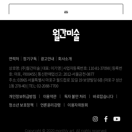
｜
｜
｜
연락처
정기구독
광고안내
회사소개
상호명: (주)월간미술 | 대표: 이기영 | 사업자등록번호: 110-81-37098 | 등록번
호: 마포, 라00455 | 통신판매업신고: 2012-서울금천-0877
주소: 03965 서울특별시 마포구 월드컵로 32길 19 보양빌딩 6층 (마포구 성산
1동 278-40) | TEL: 02-2088-7700
l
l
l
l
개인정보취급방침
이용약관
독자 불만 처리
바로잡습니다
l
l
청소년 보호정책
언론윤리강령
이용자위원회
Copyright © 2020 monthly art. All rights reserved.