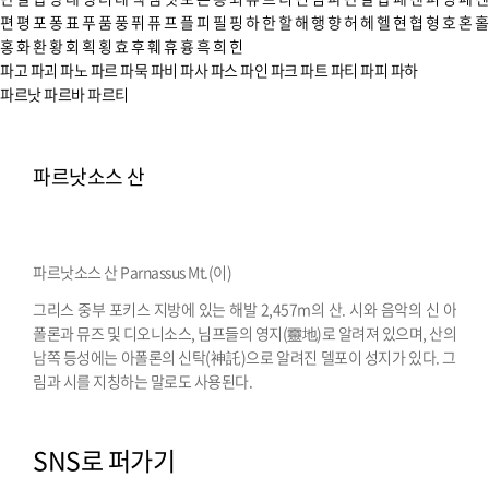
편
평
포
퐁
표
푸
품
풍
퓌
퓨
프
플
피
필
핑
하
한
할
해
행
향
허
헤
헬
현
협
형
호
혼
홀
홍
화
환
황
회
획
횡
효
후
훼
휴
흉
흑
희
힌
파고
파괴
파노
파르
파묵
파비
파사
파스
파인
파크
파트
파티
파피
파하
파르낫
파르바
파르티
파르낫소스 산
파르낫소스 산 Parnassus Mt.(이)
그리스 중부 포키스 지방에 있는 해발 2,457m의 산. 시와 음악의 신 아
폴론과 뮤즈 및 디오니소스, 님프들의 영지(靈地)로 알려져 있으며, 산의
남쪽 등성에는 아폴론의 신탁(神託)으로 알려진 델포이 성지가 있다. 그
림과 시를 지칭하는 말로도 사용된다.
SNS로 퍼가기