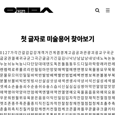
첫 글자로 미술용어 찾아보기
0
1
2
7
가
각
간
갈
감
갑
강
개
객
거
건
게
겸
경
계
고
곱
공
과
관
광
괴
굉
교
구
국
군
굽
궁
권
궐
궤
귀
규
균
그
극
근
글
금
기
긴
길
김
나
낙
난
남
납
낭
내
넛
네
노
녹
논
농
누
눈
뉘
뉴
늑
능
니
다
단
당
대
데
덴
도
독
돈
돌
돔
동
두
드
디
딜
라
락
랑
래
러
런
레
렌
렘
력
로
루
룰
르
리
린
릴
링
마
만
망
맞
매
맥
멀
메
멘
면
명
모
목
몰
몽
묘
무
묵
묶
문
물
뮤
므
미
민
밀
밑
바
박
반
발
방
배
백
밸
번
범
법
베
벽
변
병
보
복
본
볼
봉
부
북
분
불
브
블
비
빅
빈
빗
빙
사
산
살
삼
삿
상
새
색
샌
생
샤
샥
샹
서
석
선
설
성
세
섹
셀
셋
셰
소
손
솔
송
쇠
수
순
숭
쉬
슈
슝
스
습
시
신
실
심
십
싱
쌍
아
악
안
알
암
압
앗
앙
애
액
앵
야
약
양
어
언
엄
에
엑
엔
엘
여
역
연
열
영
예
오
옥
올
옴
옵
옹
와
왜
외
요
용
우
운
워
원
월
위
유
육
윤
은
음
응
이
익
인
일
임
입
자
작
잔
잡
장
재
적
전
절
점
정
제
젯
조
존
종
주
죽
준
줄
중
지
직
진
집
차
착
찬
찰
참
창
채
천
철
첨
첩
청
체
초
촐
추
축
춘
출
취
측
치
친
칠
카
칼
캄
캐
캔
커
컨
컬
컴
케
코
콘
콜
콰
쾰
쿠
쿤
쿨
큐
크
클
키
타
탄
탈
탑
탕
태
탱
터
테
텍
템
텟
토
톤
통
퇴
튜
트
티
틴
팀
파
판
팔
팝
패
팬
퍼
펑
페
펜