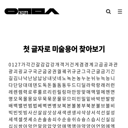
첫 글자로 미술용어 찾아보기
0
1
2
7
가
각
간
갈
감
갑
강
개
객
거
건
게
겸
경
계
고
곱
공
과
관
광
괴
굉
교
구
국
군
굽
궁
권
궐
궤
귀
규
균
그
극
근
글
금
기
긴
길
김
나
낙
난
남
납
낭
내
넛
네
노
녹
논
농
누
눈
뉘
뉴
늑
능
니
다
단
당
대
데
덴
도
독
돈
돌
돔
동
두
드
디
딜
라
락
랑
래
러
런
레
렌
렘
력
로
루
룰
르
리
린
릴
링
마
만
망
맞
매
맥
멀
메
멘
면
명
모
목
몰
몽
묘
무
묵
묶
문
물
뮤
므
미
민
밀
밑
바
박
반
발
방
배
백
밸
번
범
법
베
벽
변
병
보
복
본
볼
봉
부
북
분
불
브
블
비
빅
빈
빗
빙
사
산
살
삼
삿
상
새
색
샌
생
샤
샥
샹
서
석
선
설
성
세
섹
셀
셋
셰
소
손
솔
송
쇠
수
순
숭
쉬
슈
슝
스
습
시
신
실
심
십
싱
쌍
아
악
안
알
암
압
앗
앙
애
액
앵
야
약
양
어
언
엄
에
엑