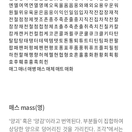
엔
엘
여
역
연
열
영
예
오
옥
올
옴
옵
옹
와
왜
외
요
용
우
운
워
원
월
위
유
육
윤
은
음
응
이
익
인
일
임
입
자
작
잔
잡
장
재
적
전
절
점
정
제
젯
조
존
종
주
죽
준
줄
중
지
직
진
집
차
착
찬
찰
참
창
채
천
철
첨
첩
청
체
초
촐
추
축
춘
출
취
측
치
친
칠
카
칼
캄
캐
캔
커
컨
컬
컴
케
코
콘
콜
콰
쾰
쿠
쿤
쿨
큐
크
클
키
타
탄
탈
탑
탕
태
탱
터
테
텍
템
텟
토
톤
통
퇴
튜
트
티
틴
팀
파
판
팔
팝
패
팬
퍼
펑
페
펜
편
평
포
퐁
표
푸
품
풍
퓌
퓨
프
플
피
필
핑
하
한
할
해
행
향
허
헤
헬
현
협
형
호
혼
홀
홍
화
환
황
회
획
횡
효
후
훼
휴
흉
흑
희
힌
매그
매너
매병
매스
매체
매트
매화
매스 mass(영)
‘양괴’ 혹은 ‘양감’이라고 번역된다. 부분들이 집합하여
상당한 양으로 덩어리진 것을 가리킨다. 조각*에서는