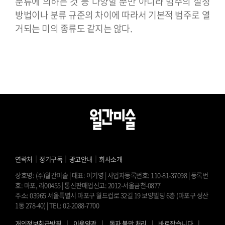
분류에 의하는 것 등 다양할 뿐만 아니라 범주의 설정
방법이나 분류 규준의 차이에 따라서 기본적 범주로 열
거되는 미의 종류도 같지는 않다.
｜
｜
｜
연락처
정기구독
광고안내
회사소개
상호명: (주)월간미술 | 대표: 이기영 | 사업자등록번호: 110-81-37098 | 등록번
호: 마포, 라00455 | 통신판매업신고: 2012-서울금천-0877
주소: 03965 서울특별시 마포구 월드컵로 32길 19 보양빌딩 6층 (마포구 성산
1동 278-40) | TEL: 02-2088-7700
l
l
l
l
개인정보취급방침
이용약관
독자 불만 처리
바로잡습니다