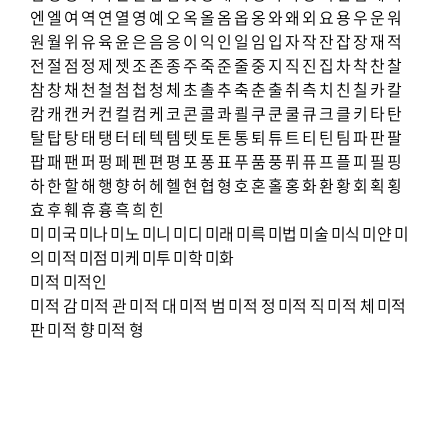
엔
엘
여
역
연
열
영
예
오
옥
올
옴
옵
옹
와
왜
외
요
용
우
운
워
원
월
위
유
육
윤
은
음
응
이
익
인
일
임
입
자
작
잔
잡
장
재
적
전
절
점
정
제
젯
조
존
종
주
죽
준
줄
중
지
직
진
집
차
착
찬
찰
참
창
채
천
철
첨
첩
청
체
초
촐
추
축
춘
출
취
측
치
친
칠
카
칼
캄
캐
캔
커
컨
컬
컴
케
코
콘
콜
콰
쾰
쿠
쿤
쿨
큐
크
클
키
타
탄
탈
탑
탕
태
탱
터
테
텍
템
텟
토
톤
통
퇴
튜
트
티
틴
팀
파
판
팔
팝
패
팬
퍼
펑
페
펜
편
평
포
퐁
표
푸
품
풍
퓌
퓨
프
플
피
필
핑
하
한
할
해
행
향
허
헤
헬
현
협
형
호
혼
홀
홍
화
환
황
회
획
횡
효
후
훼
휴
흉
흑
희
힌
미
미국
미나
미노
미니
미디
미래
미륵
미법
미술
미식
미얀
미
의
미적
미점
미케
미투
미학
미화
미적
미적인
미적 감
미적 관
미적 대
미적 범
미적 정
미적 직
미적 체
미적
판
미적 향
미적 형