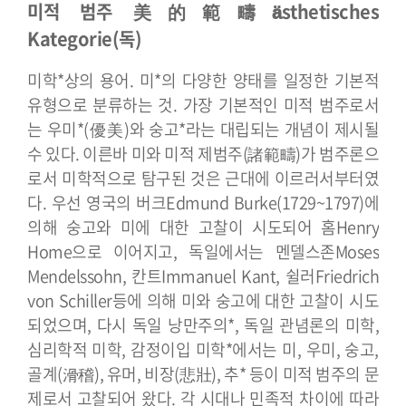
미적 범주 美的範疇
ästhetisches
Kategorie(독)
미학*상의 용어. 미*의 다양한 양태를 일정한 기본적
유형으로 분류하는 것. 가장 기본적인 미적 범주로서
는 우미*(優美)와 숭고*라는 대립되는 개념이 제시될
수 있다. 이른바 미와 미적 제범주(諸範疇)가 범주론으
로서 미학적으로 탐구된 것은 근대에 이르러서부터였
다. 우선 영국의 버크Edmund Burke(1729~1797)에
의해 숭고와 미에 대한 고찰이 시도되어 홈Henry
Home으로 이어지고, 독일에서는 멘델스존Moses
Mendelssohn, 칸트Immanuel Kant, 쉴러Friedrich
von Schiller등에 의해 미와 숭고에 대한 고찰이 시도
되었으며, 다시 독일 낭만주의*, 독일 관념론의 미학,
심리학적 미학, 감정이입 미학*에서는 미, 우미, 숭고,
골계(滑稽), 유머, 비장(悲壯), 추* 등이 미적 범주의 문
제로서 고찰되어 왔다. 각 시대나 민족적 차이에 따라