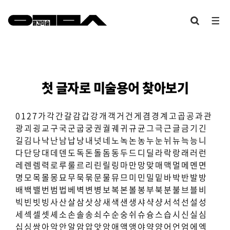
첫 글자로 미술용어 찾아보기
0
1
2
7
가
각
간
갈
감
갑
강
개
객
거
건
게
겸
경
계
고
곱
공
과
관
광
괴
굉
교
구
국
군
굽
궁
권
궐
궤
귀
규
균
그
극
근
글
금
기
긴
길
김
나
낙
난
남
납
낭
내
넛
네
노
녹
논
농
누
눈
뉘
뉴
늑
능
니
다
단
당
대
데
덴
도
독
돈
돌
돔
동
두
드
디
딜
라
락
랑
래
러
런
레
렌
렘
력
로
루
룰
르
리
린
릴
링
마
만
망
맞
매
맥
멀
메
멘
면
명
모
목
몰
몽
묘
무
묵
묶
문
물
뮤
므
미
민
밀
밑
바
박
반
발
방
배
백
밸
번
범
법
베
벽
변
병
보
복
본
볼
봉
부
북
분
불
브
블
비
빅
빈
빗
빙
사
산
살
삼
삿
상
새
색
샌
생
샤
샥
샹
서
석
선
설
성
세
섹
셀
셋
셰
소
손
솔
송
쇠
수
순
숭
쉬
슈
슝
스
습
시
신
실
심
십
싱
쌍
아
악
안
알
암
압
앗
앙
애
액
앵
야
약
양
어
언
엄
에
엑