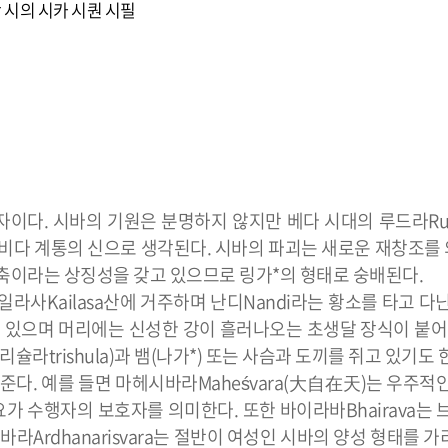
왕
시의
시카
시퀀
시필
자이다. 시바의 기원은 분명하지 않지만 베다 시대의 루드라Ru
라비다 계통의 신으로 생각된다. 시바의 파괴는 새로운 재창조를
축이라는 상징성을 갖고 있으므로 링가*의 형태로 숭배된다.
라사Kailasa산에 거주하며 난디Nandi라는 황소를 타고 다닌
 있으며 머리에는 신성한 강이 흘러나오는 초생달 장식이 붙어 
슐라trishula)과 뱀(나가*) 또는 사슴과 도끼를 쥐고 있기도 
준다. 예를 들면 마헤시바라Maheśvara(大自在天)는 우주적인
 요가 수행자의 보호자를 의미한다. 또한 바이라바Bhairava는
rdhanarisvara는 절반이 여성인 시바의 양성 형태를 가