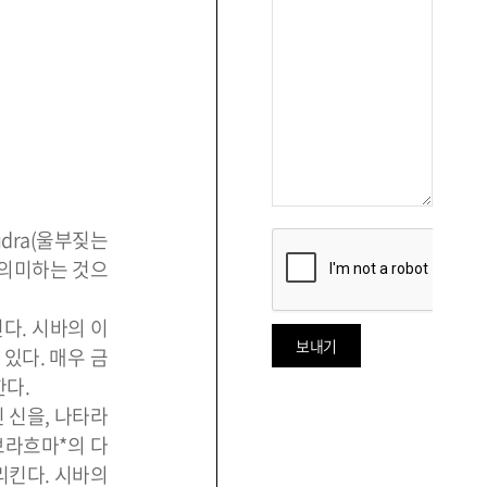
dra(울부짖는
 의미하는 것으
다. 시바의 이
있다. 매우 금
한다.
 신을, 나타라
 브라흐마*의 다
리킨다. 시바의