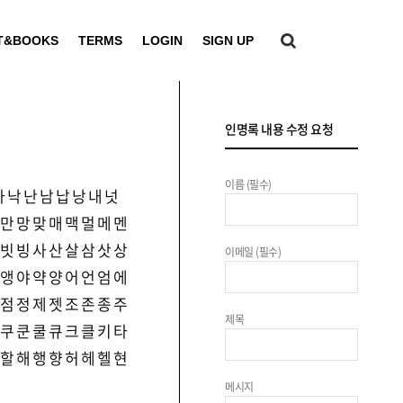
T&BOOKS
TERMS
LOGIN
SIGN UP
인명록 내용 수정 요청
이름 (필수)
나
낙
난
남
납
낭
내
넛
만
망
맞
매
맥
멀
메
멘
빗
빙
사
산
살
삼
삿
상
이메일 (필수)
앵
야
약
양
어
언
엄
에
점
정
제
젯
조
존
종
주
제목
쿠
쿤
쿨
큐
크
클
키
타
할
해
행
향
허
헤
헬
현
메시지