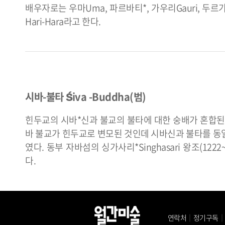
배우자로는 우마Uma, 파르바티*, 가우리Gauri, 두르
Hari-Hara라고 한다.
시바-불타 Śiva -Buddha(범)
힌두교의 시바*신과 불교의 불타에 대한 숭배가 혼합된
바 불교가 힌두교로 변모된 것인데 시바신과 불타를 동
였다. 동부 자바섬의 싱가사리*Singhasari 왕조(1222
다.
연락처
｜
정기구독