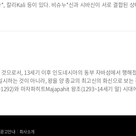
가*, 칼리Kali 등이 있다. 비슈누*신과 시바신이 서로 결합된
 것으로서, 13세기 이후 인도네시아의 동부 자바섬에서 행해졌
일시하는 것이 아니라, 왕을 양 종교의 최고신의 화신으로 보는
~1292)와 마자파히트Majapahit 왕조(1293~14세기 말) 시
｜
광고안내
｜
회사소개