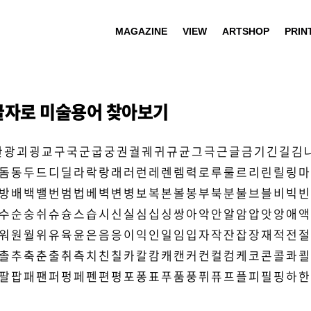
MAGAZINE
VIEW
ARTSHOP
PRIN
글자로 미술용어 찾아보기
관
광
괴
굉
교
구
국
군
굽
궁
권
궐
궤
귀
규
균
그
극
근
글
금
기
긴
길
김
돔
동
두
드
디
딜
라
락
랑
래
러
런
레
렌
렘
력
로
루
룰
르
리
린
릴
링
마
방
배
백
밸
번
범
법
베
벽
변
병
보
복
본
볼
봉
부
북
분
불
브
블
비
빅
빈
수
순
숭
쉬
슈
슝
스
습
시
신
실
심
십
싱
쌍
아
악
안
알
암
압
앗
앙
애
액
워
원
월
위
유
육
윤
은
음
응
이
익
인
일
임
입
자
작
잔
잡
장
재
적
전
절
촐
추
축
춘
출
취
측
치
친
칠
카
칼
캄
캐
캔
커
컨
컬
컴
케
코
콘
콜
콰
쾰
팔
팝
패
팬
퍼
펑
페
펜
편
평
포
퐁
표
푸
품
풍
퓌
퓨
프
플
피
필
핑
하
한