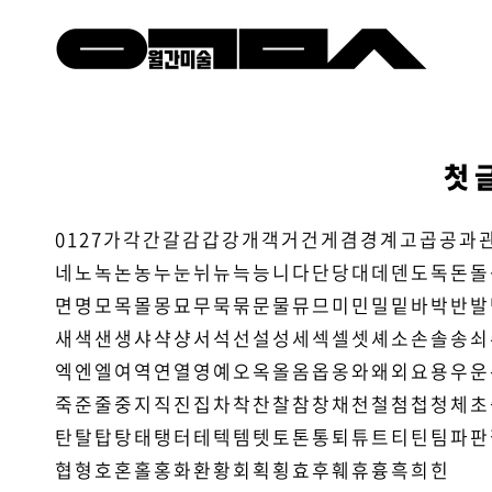
첫 
0
1
2
7
가
각
간
갈
감
갑
강
개
객
거
건
게
겸
경
계
고
곱
공
과
네
노
녹
논
농
누
눈
뉘
뉴
늑
능
니
다
단
당
대
데
덴
도
독
돈
돌
면
명
모
목
몰
몽
묘
무
묵
묶
문
물
뮤
므
미
민
밀
밑
바
박
반
발
새
색
샌
생
샤
샥
샹
서
석
선
설
성
세
섹
셀
셋
셰
소
손
솔
송
쇠
엑
엔
엘
여
역
연
열
영
예
오
옥
올
옴
옵
옹
와
왜
외
요
용
우
운
죽
준
줄
중
지
직
진
집
차
착
찬
찰
참
창
채
천
철
첨
첩
청
체
초
탄
탈
탑
탕
태
탱
터
테
텍
템
텟
토
톤
통
퇴
튜
트
티
틴
팀
파
판
협
형
호
혼
홀
홍
화
환
황
회
획
횡
효
후
훼
휴
흉
흑
희
힌