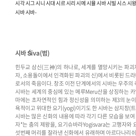
시각
시그
시니
시대
시르
시리
시메
시뮬
시바
시빌
시스
시
시바
시바-
시바 Śiva(범)
힌두교 삼신(三神)의 하나로, 세계를 멸망시키는 파괴
자, 소용돌이에서 인격화된 파괴의 신)에서 비롯된 드
로서의 죽음이다. 창조 이전 단계에서의 시바는 우주의 
시바는 세계의 중심에 있는 메루Meru산을 상징하는 카일
마에는 초자연적인 힘과 정신성을 의미하는 제3의 눈이
욕적이고 위대한 요기(yogi)이기도 한 시바는 삼지창(트리
시바는 많은 신화의 내용에 따라 각기 다른 모습을 보여 
자*는 춤의 제왕을, 요기슈바라Yogisvara는 고행자와
섯번째 머리를 잘라낸 신화에서 유래하며 아르다나리쉬바라A