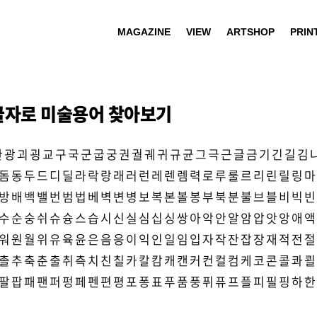
MAGAZINE
VIEW
ARTSHOP
PRIN
글자로 미술용어 찾아보기
관
광
괴
굉
교
구
국
군
굽
궁
권
궐
궤
귀
규
균
그
극
근
글
금
기
긴
길
김
돔
동
두
드
디
딜
라
락
랑
래
러
런
레
렌
렘
력
로
루
룰
르
리
린
릴
링
마
방
배
백
밸
번
범
법
베
벽
변
병
보
복
본
볼
봉
부
북
분
불
브
블
비
빅
빈
수
순
숭
쉬
슈
슝
스
습
시
신
실
심
십
싱
쌍
아
악
안
알
암
압
앗
앙
애
액
워
원
월
위
유
육
윤
은
음
응
이
익
인
일
임
입
자
작
잔
잡
장
재
적
전
절
촐
추
축
춘
출
취
측
치
친
칠
카
칼
캄
캐
캔
커
컨
컬
컴
케
코
콘
콜
콰
쾰
팔
팝
패
팬
퍼
펑
페
펜
편
평
포
퐁
표
푸
품
풍
퓌
퓨
프
플
피
필
핑
하
한