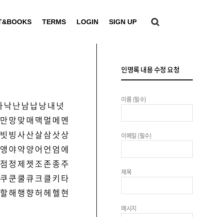
T&BOOKS
TERMS
LOGIN
SIGN UP
인명록 내용 수정 요청
이름 (필수)
나
낙
난
남
납
낭
내
넛
만
망
맞
매
맥
멀
메
멘
빗
빙
사
산
살
삼
삿
상
이메일 (필수)
앵
야
약
양
어
언
엄
에
점
정
제
젯
조
존
종
주
제목
쿠
쿤
쿨
큐
크
클
키
타
할
해
행
향
허
헤
헬
현
메시지