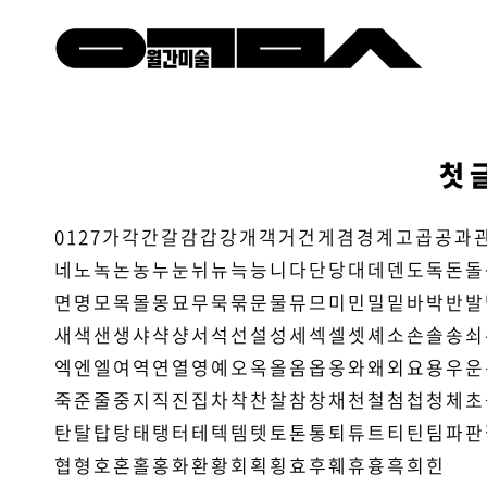
첫 
0
1
2
7
가
각
간
갈
감
갑
강
개
객
거
건
게
겸
경
계
고
곱
공
과
네
노
녹
논
농
누
눈
뉘
뉴
늑
능
니
다
단
당
대
데
덴
도
독
돈
돌
면
명
모
목
몰
몽
묘
무
묵
묶
문
물
뮤
므
미
민
밀
밑
바
박
반
발
새
색
샌
생
샤
샥
샹
서
석
선
설
성
세
섹
셀
셋
셰
소
손
솔
송
쇠
엑
엔
엘
여
역
연
열
영
예
오
옥
올
옴
옵
옹
와
왜
외
요
용
우
운
죽
준
줄
중
지
직
진
집
차
착
찬
찰
참
창
채
천
철
첨
첩
청
체
초
탄
탈
탑
탕
태
탱
터
테
텍
템
텟
토
톤
통
퇴
튜
트
티
틴
팀
파
판
협
형
호
혼
홀
홍
화
환
황
회
획
횡
효
후
훼
휴
흉
흑
희
힌