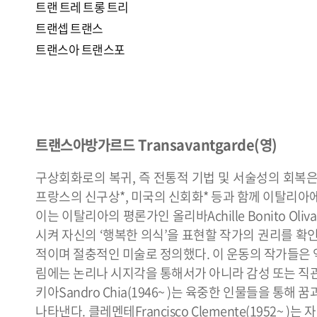
트랜
트레
트롱
트리
트랜셉
트랜스
트랜스아
트랜스포
트랜스아방가르드 Transavantgarde(영)
구상회화로의 복귀, 즉 전통적 기법 및 서술성의 회복은 
프랑스의 신구상*, 미국의 신회화* 등과 함께 이탈리
이는 이탈리아의 평론가인 올리바Achille Bonito O
시켜 자신의 ‘행복한 의식’을 표현할 작가의 권리를 
적이며 절충적인 미술로 정의했다. 이 운동의 작가들은
림에는 논리나 시지각을 통해서가 아니라 감성 또는 직
키아Sandro Chia(1946~ )는 육중한 인물들을 
나타낸다. 클레멘테Francisco Clemente(1952