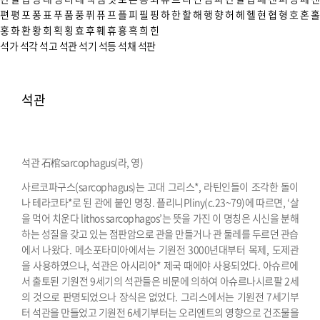
편
평
포
퐁
표
푸
품
풍
퓌
퓨
프
플
피
필
핑
하
한
할
해
행
향
허
헤
헬
현
협
형
호
혼
홀
홍
화
환
황
회
획
횡
효
후
훼
휴
흉
흑
희
힌
석가
석각
석고
석관
석기
석등
석채
석판
석관
석관 石棺
sarcophagus(라, 영)
사르코파구스(sarcophagus)는 고대 그리스*, 라틴인들이 조각한 돌이
나 테라코타*로 된 관에 붙인 명칭. 플리니Pliny(c.23~79)에 따르면, ‘살
을 먹어 치운다 lithos sarcophagos’는 뜻을 가진 이 명칭은 시신을 분해
하는 성질을 갖고 있는 점판암으로 관을 만들거나 관 둘레를 두르던 관습
에서 나왔다. 메소포타미아에서는 기원전 3000년대부터 목제, 도제관
을 사용하였으나, 석관은 아시리아* 제국 때에야 사용되었다. 아슈르에
서 출토된 기원전 9세기의 석관들은 비문에 의하여 아슈르나시르팔 2세
의 것으로 판명되었으나 장식은 없었다. 그리스에서는 기원전 7세기부
터 석관을 만들었고 기원전 6세기부터는 오리엔트의 영향으로 건조물을