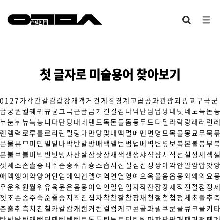
첫 글자로 미술용어 찾아보기
0
1
2
7
가
각
간
갈
감
갑
강
개
객
거
건
게
겸
경
계
고
곱
공
과
관
광
괴
굉
교
구
국
군
굽
궁
권
궐
궤
귀
규
균
그
극
근
글
금
기
긴
길
김
나
낙
난
남
납
낭
내
넛
네
노
녹
논
농
누
눈
뉘
뉴
늑
능
니
다
단
당
대
데
덴
도
독
돈
돌
돔
동
두
드
디
딜
라
락
랑
래
러
런
레
렌
렘
력
로
루
룰
르
리
린
릴
링
마
만
망
맞
매
맥
멀
메
멘
면
명
모
목
몰
몽
묘
무
묵
묶
문
물
뮤
므
미
민
밀
밑
바
박
반
발
방
배
백
밸
번
범
법
베
벽
변
병
보
복
본
볼
봉
부
북
분
불
브
블
비
빅
빈
빗
빙
사
산
살
삼
삿
상
새
색
샌
생
샤
샥
샹
서
석
선
설
성
세
섹
셀
셋
셰
소
손
솔
송
쇠
수
순
숭
쉬
슈
슝
스
습
시
신
실
심
십
싱
쌍
아
악
안
알
암
압
앗
앙
애
액
앵
야
약
양
어
언
엄
에
엑
엔
엘
여
역
연
열
영
예
오
옥
올
옴
옵
옹
와
왜
외
요
용
우
운
워
원
월
위
유
육
윤
은
음
응
이
익
인
일
임
입
자
작
잔
잡
장
재
적
전
절
점
정
제
젯
조
존
종
주
죽
준
줄
중
지
직
진
집
차
착
찬
찰
참
창
채
천
철
첨
첩
청
체
초
촐
추
축
춘
출
취
측
치
친
칠
카
칼
캄
캐
캔
커
컨
컬
컴
케
코
콘
콜
콰
쾰
쿠
쿤
쿨
큐
크
클
키
타
탄
탈
탑
탕
태
탱
터
테
텍
템
텟
토
톤
통
퇴
튜
트
티
틴
팀
파
판
팔
팝
패
팬
퍼
펑
페
펜