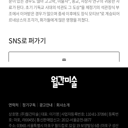
문이 있는 경우도 많아 고고학, 미술사*, 종교, 사상사 연구의 귀중한 자
료가 된다. 초기 기독교 시대의 석관도 그 도상*을 제정기의 석관장식 부
조에서 이어받은 경우가 많으며 중세 이후에도 장식 모티브*로 계승되어
르네상스의 조각가, 화가들에게 많은 영향을 끼쳤다.
SNS로 퍼가기
｜
｜
｜
연락처
정기구독
광고안내
회사소개
상호명: (주)월간미술 | 대표: 이기영 | 사업자등록번호: 110-81-37098 | 등록번
호: 마포, 라00455 | 통신판매업신고: 2012-서울금천-0877
주소: 03965 서울특별시 마포구 월드컵로 32길 19 보양빌딩 6층 (마포구 성산