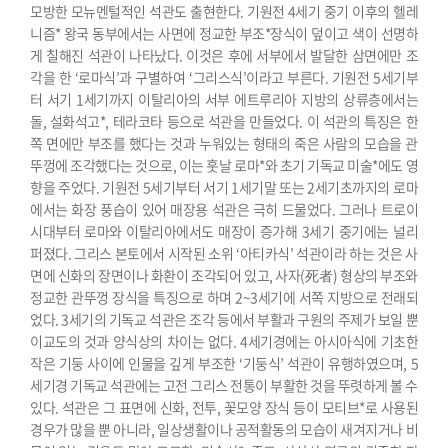
모방한 모뉴멘털적인 석관도 출현한다. 기원전 4세기 중기 이후의 헬레
니즘* 왕국 동부에서는 사면에 정교한 부조*장식이 덮이고 색이 선명하
게 칠해진 석관이 나타났다. 이것은 후에 서부에서 발달한 삼면에만 조
각을 한 ‘로마식’과 구별하여 ‘그리스식’이라고 부른다.
기원전 5세기부
터 서기 1세기까지 이탈리아의 서부 에트루리아 지방의 상류층에서는
돌, 설화석고*, 테라코타 등으로 석관을 만들었다. 이 석관의 특징은 한
쪽 면에만 부조를 했다는 것과 누워있는 형태의 죽은 사람의 모습을 관
뚜껑에 조각했다는 것으로, 이는 훗날 로마*와 초기 기독교 미술*에도 영
향을 주었다. 기원전 5세기부터 서기 1세기말 또는 2세기초까지의 로마
에서는 화장 풍습이 있어 매장용 석관은 극히 드물었다. 그러나 트로이
시대부터 로마와 이탈리아에서도 매장이 증가해 3세기 중기에는 널리
퍼졌다. 그리스 본토에서 시작된 소위 ‘아티카식’ 석관이라 하는 것은 사
면에 신화의 장면이나 화환이 조각되어 있고, 사자(死者) 형상의 부조와
정교한 관뚜껑 장식을 특징으로 하며 2~3세기에 서쪽 지방으로 전래되
었다.
3세기의 기독교 석관은 조각 등에서 부활과 구원의 주제가 보일 뿐
이교도의 것과 양식상의 차이는 없다. 4세기경에는 아시아식에 기초한
작은 기둥 사이에 인물을 깊게 부조한 ‘기둥식’ 석관이 유행하였으며, 5
세기경 기독교 석관에는 고전 그리스 전통이 부활한 것을 뚜렷하게 볼 수
있다. 석관은 그 표면에 신화, 전투, 꽃모양 장식 등이 모티브*로 사용된
경우가 많을 뿐 아니라, 일상생활이나 공적활동의 모습이 새겨지거나 비