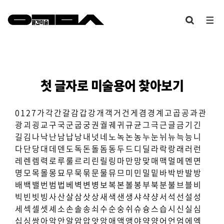
첫 글자로 미술용어 찾아보기
0
1
2
7
가
각
간
갈
감
갑
강
개
객
거
건
게
겸
경
계
고
곱
공
과
관
광
괴
굉
교
구
국
군
굽
궁
권
궐
궤
귀
규
균
그
극
근
글
금
기
긴
길
김
나
낙
난
남
납
낭
내
넛
네
노
녹
논
농
누
눈
뉘
뉴
늑
능
니
다
단
당
대
데
덴
도
독
돈
돌
돔
동
두
드
디
딜
라
락
랑
래
러
런
레
렌
렘
력
로
루
룰
르
리
린
릴
링
마
만
망
맞
매
맥
멀
메
멘
면
명
모
목
몰
몽
묘
무
묵
묶
문
물
뮤
므
미
민
밀
밑
바
박
반
발
방
배
백
밸
번
범
법
베
벽
변
병
보
복
본
볼
봉
부
북
분
불
브
블
비
빅
빈
빗
빙
사
산
살
삼
삿
상
새
색
샌
생
샤
샥
샹
서
석
선
설
성
세
섹
셀
셋
셰
소
손
솔
송
쇠
수
순
숭
쉬
슈
슝
스
습
시
신
실
심
십
싱
쌍
아
악
안
알
암
압
앗
앙
애
액
앵
야
약
양
어
언
엄
에
엑