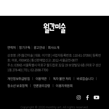
｜
｜
｜
연락처
정기구독
광고안내
회사소개
상호명: (주)월간미술 | 대표: 이기영 | 사업자등록번호: 110-81-37098 | 등록번
호: 마포, 라00455 | 통신판매업신고: 2012-서울금천-0877
주소: 03965 서울특별시 마포구 월드컵로 32길 19 보양빌딩 6층 (마포구 성산
1동 278-40) | TEL: 02-2088-7700
l
l
l
l
개인정보취급방침
이용약관
독자 불만 처리
바로잡습니다
l
l
청소년 보호정책
언론윤리강령
이용자위원회
Copyright © 2020 monthly art. All rights reserved.