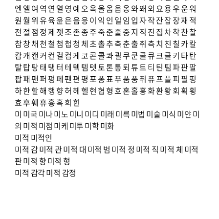
엔
엘
여
역
연
열
영
예
오
옥
올
옴
옵
옹
와
왜
외
요
용
우
운
워
원
월
위
유
육
윤
은
음
응
이
익
인
일
임
입
자
작
잔
잡
장
재
적
전
절
점
정
제
젯
조
존
종
주
죽
준
줄
중
지
직
진
집
차
착
찬
찰
참
창
채
천
철
첨
첩
청
체
초
촐
추
축
춘
출
취
측
치
친
칠
카
칼
캄
캐
캔
커
컨
컬
컴
케
코
콘
콜
콰
쾰
쿠
쿤
쿨
큐
크
클
키
타
탄
탈
탑
탕
태
탱
터
테
텍
템
텟
토
톤
통
퇴
튜
트
티
틴
팀
파
판
팔
팝
패
팬
퍼
펑
페
펜
편
평
포
퐁
표
푸
품
풍
퓌
퓨
프
플
피
필
핑
하
한
할
해
행
향
허
헤
헬
현
협
형
호
혼
홀
홍
화
환
황
회
획
횡
효
후
훼
휴
흉
흑
희
힌
미
미국
미나
미노
미니
미디
미래
미륵
미법
미술
미식
미얀
미
의
미적
미점
미케
미투
미학
미화
미적
미적인
미적 감
미적 관
미적 대
미적 범
미적 정
미적 직
미적 체
미적
판
미적 향
미적 형
미적 감각
미적 감정