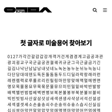
첫 글자로 미술용어 찾아보기
0
1
2
7
가
각
간
갈
감
갑
강
개
객
거
건
게
겸
경
계
고
곱
공
과
관
광
괴
굉
교
구
국
군
굽
궁
권
궐
궤
귀
규
균
그
극
근
글
금
기
긴
길
김
나
낙
난
남
납
낭
내
넛
네
노
녹
논
농
누
눈
뉘
뉴
늑
능
니
다
단
당
대
데
덴
도
독
돈
돌
돔
동
두
드
디
딜
라
락
랑
래
러
런
레
렌
렘
력
로
루
룰
르
리
린
릴
링
마
만
망
맞
매
맥
멀
메
멘
면
명
모
목
몰
몽
묘
무
묵
묶
문
물
뮤
므
미
민
밀
밑
바
박
반
발
방
배
백
밸
번
범
법
베
벽
변
병
보
복
본
볼
봉
부
북
분
불
브
블
비
빅
빈
빗
빙
사
산
살
삼
삿
상
새
색
샌
생
샤
샥
샹
서
석
선
설
성
세
섹
셀
셋
셰
소
손
솔
송
쇠
수
순
숭
쉬
슈
슝
스
습
시
신
실
심
십
싱
쌍
아
악
안
알
암
압
앗
앙
애
액
앵
야
약
양
어
언
엄
에
엑