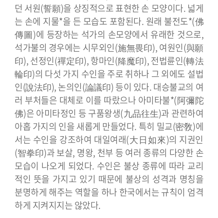
던 서원(誓願)을 상징적으로 표현한 손 모양이다. 넓게
는 손에 지물*을 든 모습도 포함된다. 원래 불전도*(佛
傳圖)에 등장하는 석가의 손모양에서 유래한 것으로,
석가불의 경우에는 시무외인(施無畏印), 여원인(與願
印), 선정인(禪定印), 항마인(降魔印), 전법륜인(轉法
輪印)의 다섯 가지 수인을 주로 취하나 그 외에도 설법
인(說法印), 논의인(論議印) 등이 있다.
대승불교의 여
러 부처들은 대체로 이를 따랐으나 아미타불*(阿彌陀
佛)은 아미타정인 등 구품왕생(九品往生)과 관련하여
아홉 가지의 인을 새롭게 만들었다.
특히 밀교(密敎)에
서는 수인을 강조하여 대일여래(大日如來)의 지권인
(智拳印)과 보살, 명왕, 천부 등 여러 종류의 다양한 손
모습이 나오게 되었다. 수인은 불상 종류에 따라 교리
적인 뜻을 가지고 있기 때문에 불상의 성격과 명칭을
분명하게 해주는 역할을 하나 한국에서는 규칙이 엄격
하게 지켜지지는 않았다.