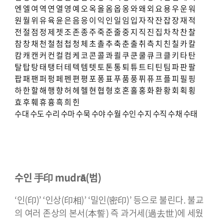
엔
엘
여
역
연
열
영
예
오
옥
올
옴
옵
옹
와
왜
외
요
용
우
운
워
원
월
위
유
육
윤
은
음
응
이
익
인
일
임
입
자
작
잔
잡
장
재
적
전
절
점
정
제
젯
조
존
종
주
죽
준
줄
중
지
직
진
집
차
착
찬
찰
참
창
채
천
철
첨
첩
청
체
초
촐
추
축
춘
출
취
측
치
친
칠
카
칼
캄
캐
캔
커
컨
컬
컴
케
코
콘
콜
콰
쾰
쿠
쿤
쿨
큐
크
클
키
타
탄
탈
탑
탕
태
탱
터
테
텍
템
텟
토
톤
통
퇴
튜
트
티
틴
팀
파
판
팔
팝
패
팬
퍼
펑
페
펜
편
평
포
퐁
표
푸
품
풍
퓌
퓨
프
플
피
필
핑
하
한
할
해
행
향
허
헤
헬
현
협
형
호
혼
홀
홍
화
환
황
회
획
횡
효
후
훼
휴
흉
흑
희
힌
수대
수도
수리
수마
수묵
수야
수월
수인
수지
수직
수채
수태
수인 手印 mudrā(범)
‘인(印)’ ‘인상(印相)’ ‘밀인(密印)’ 등으로 불린다. 불교
의 여러 존상의 본서(本誓) 즉 과거세(過去世)에 세웠