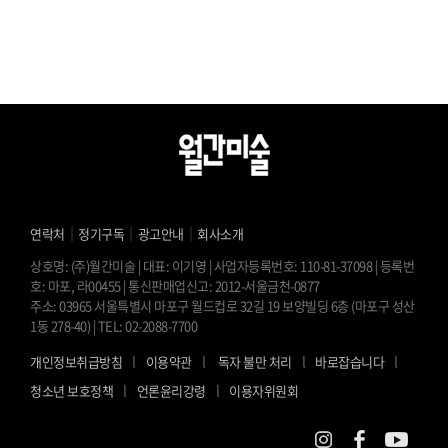
｜
｜
｜
연락처
정기구독
광고안내
회사소개
상호명: (주)월간미술 | 대표: 이기영 | 사업자등록번호: 110-81-37098 | 등록번
호: 마포, 라00455 | 통신판매업신고: 2012-서울금천-0877
주소: 03965 서울특별시 마포구 월드컵로 32길 19 보양빌딩 6층 (마포구 성산
1동 278-40) | TEL: 02-2088-7700
l
l
l
l
개인정보취급방침
이용약관
독자 불만 처리
바로잡습니다
l
l
청소년 보호정책
언론윤리강령
이용자위원회