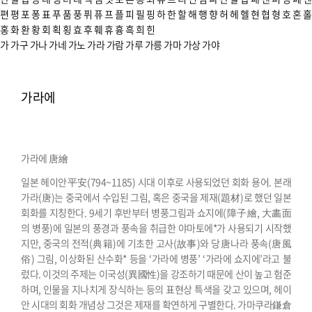
편
평
포
퐁
표
푸
품
풍
퓌
퓨
프
플
피
필
핑
하
한
할
해
행
향
허
헤
헬
현
협
형
호
혼
홀
홍
화
환
황
회
획
횡
효
후
훼
휴
흉
흑
희
힌
가
가구
가나
가네
가노
가라
가람
가루
가릉
가마
가상
가야
가라에
가라에 唐繪
일본 헤이안平安(794~1185) 시대 이후로 사용되었던 회화 용어. 본래
가라(唐)는 중국에서 수입된 그림, 혹은 중국을 제재(題材)로 했던 일본
회화를 지칭한다. 9세기 후반부터 병풍그림과 쇼지에(障子繪, 大畵面
의 병풍)에 일본의 풍경과 풍속을 취급한 야마토에*가 사용되기 시작했
지만, 중국의 전적(典籍)에 기초한 고사(故事)와 당唐나라 풍속(唐風
俗) 그림, 이상화된 산수화* 등을 ‘가라에 병풍’ ‘가라에 쇼지에’라고 불
렀다. 이것의 주제는 이국성(異國性)을 강조하기 때문에 산이 높고 험준
하며, 인물을 지나치게 장식하는 등의 표현상 특색을 갖고 있으며, 헤이
안 시대의 회화 개념상 그것은 제재를 확연하게 구별한다.
가마쿠라鎌倉