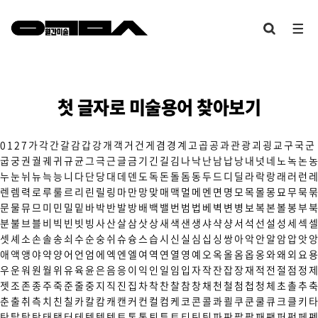
첫 글자로 미술용어 찾아보기
0
1
2
7
가
각
간
갈
감
갑
강
개
객
거
건
게
겸
경
계
고
곱
공
과
관
광
괴
굉
교
구
국
군
굽
궁
권
궐
궤
귀
규
균
그
극
근
글
금
기
긴
길
김
나
낙
난
남
납
낭
내
넛
네
노
녹
논
농
누
눈
뉘
뉴
늑
능
니
다
단
당
대
데
덴
도
독
돈
돌
돔
동
두
드
디
딜
라
락
랑
래
러
런
레
렌
렘
력
로
루
룰
르
리
린
릴
링
마
만
망
맞
매
맥
멀
메
멘
면
명
모
목
몰
몽
묘
무
묵
묶
문
물
뮤
므
미
민
밀
밑
바
박
반
발
방
배
백
밸
번
범
법
베
벽
변
병
보
복
본
볼
봉
부
북
분
불
브
블
비
빅
빈
빗
빙
사
산
살
삼
삿
상
새
색
샌
생
샤
샥
샹
서
석
선
설
성
세
섹
셀
셋
셰
소
손
솔
송
쇠
수
순
숭
쉬
슈
슝
스
습
시
신
실
심
십
싱
쌍
아
악
안
알
암
압
앗
앙
애
액
앵
야
약
양
어
언
엄
에
엑
엔
엘
여
역
연
열
영
예
오
옥
올
옴
옵
옹
와
왜
외
요
용
우
운
워
원
월
위
유
육
윤
은
음
응
이
익
인
일
임
입
자
작
잔
잡
장
재
적
전
절
점
정
제
젯
조
존
종
주
죽
준
줄
중
지
직
진
집
차
착
찬
찰
참
창
채
천
철
첨
첩
청
체
초
촐
추
축
춘
출
취
측
치
친
칠
카
칼
캄
캐
캔
커
컨
컬
컴
케
코
콘
콜
콰
쾰
쿠
쿤
쿨
큐
크
클
키
타
탄
탈
탑
탕
태
탱
터
테
텍
템
텟
토
톤
통
퇴
튜
트
티
틴
팀
파
판
팔
팝
패
팬
퍼
펑
페
펜