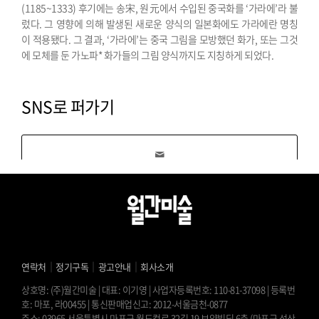
(1185~1333) 후기에는 송宋, 원元에서 수입된 중국화를 ‘가라에’라 불
렀다. 그 영향에 의해 발생된 새로운 양식의 일본화에도 가라에란 명칭
이 적용됐다. 그 결과, ‘가라에’는 중국 그림을 모방했던 화가, 또는 그것
에 모체를 둔 가노파* 화가들의 그림 양식까지도 지칭하게 되었다.
SNS로 퍼가기
｜
｜
｜
연락처
정기구독
광고안내
회사소개
상호명: (주)월간미술 | 대표: 이기영 | 사업자등록번호: 110-81-37098 | 등록번
호: 마포, 라00455 | 통신판매업신고: 2012-서울금천-0877
주소: 03965 서울특별시 마포구 월드컵로 32길 19 보양빌딩 6층 (마포구 성산