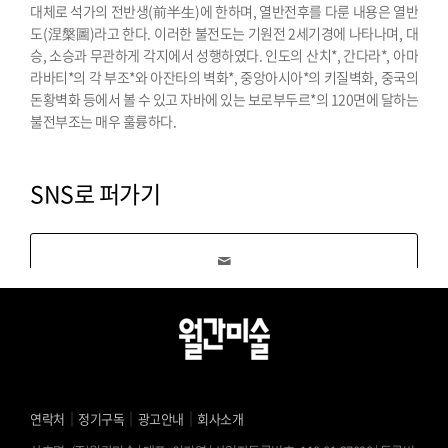
대체로 석가의 전반생(前半生)에 한하며, 열반전후를 다룬 내용은 열반
도(涅槃圖)라고 한다. 이러한 불전도는 기원전 2세기경에 나타나며, 대
승, 소승과 무관하게 각지에서 성행하였다. 인도의 산치*, 간다라*, 아마
라바티*의 각 부조*와 아잔타의 벽화*, 중앙아시아*의 키질벽화, 중국의
돈황벽화 등에서 볼 수 있고 자바에 있는 보로부두르*의 120면에 달하는
불전부조는 매우 훌륭하다.
SNS로 퍼가기
｜
｜
｜
연락처
정기구독
광고안내
회사소개