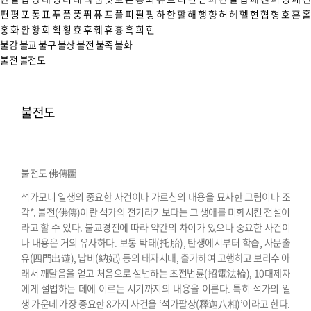
편
평
포
퐁
표
푸
품
풍
퓌
퓨
프
플
피
필
핑
하
한
할
해
행
향
허
헤
헬
현
협
형
호
혼
홀
홍
화
환
황
회
획
횡
효
후
훼
휴
흉
흑
희
힌
불감
불교
불구
불상
불전
불족
불화
불전
불전도
불전도
불전도 佛傳圖
석가모니 일생의 중요한 사건이나 가르침의 내용을 묘사한 그림이나 조
각*. 불전(佛傳)이란 석가의 전기라기보다는 그 생애를 미화시킨 전설이
라고 할 수 있다. 불교경전에 따라 약간의 차이가 있으나 중요한 사건이
나 내용은 거의 유사하다. 보통 탁태(托胎), 탄생에서부터 학습, 사문출
유(四門出遊), 납비(納妃) 등의 태자시대, 출가하여 고행하고 보리수 아
래서 깨달음을 얻고 처음으로 설법하는 초전법륜(招電法輪), 10대제자
에게 설법하는 데에 이르는 시기까지의 내용을 이른다.
특히 석가의 일
생 가운데 가장 중요한 8가지 사건을 ‘석가팔상(釋迦八相)’이라고 한다.