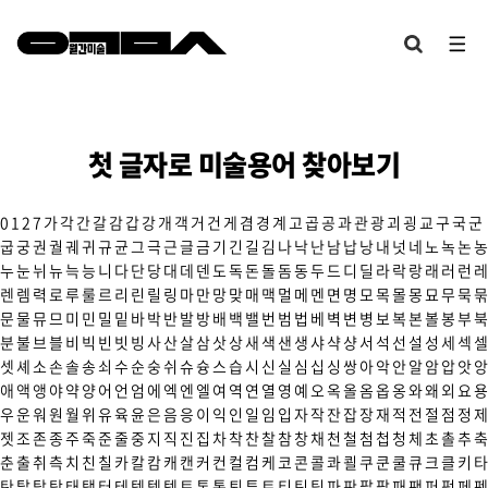
첫 글자로 미술용어 찾아보기
0
1
2
7
가
각
간
갈
감
갑
강
개
객
거
건
게
겸
경
계
고
곱
공
과
관
광
괴
굉
교
구
국
군
굽
궁
권
궐
궤
귀
규
균
그
극
근
글
금
기
긴
길
김
나
낙
난
남
납
낭
내
넛
네
노
녹
논
농
누
눈
뉘
뉴
늑
능
니
다
단
당
대
데
덴
도
독
돈
돌
돔
동
두
드
디
딜
라
락
랑
래
러
런
레
렌
렘
력
로
루
룰
르
리
린
릴
링
마
만
망
맞
매
맥
멀
메
멘
면
명
모
목
몰
몽
묘
무
묵
묶
문
물
뮤
므
미
민
밀
밑
바
박
반
발
방
배
백
밸
번
범
법
베
벽
변
병
보
복
본
볼
봉
부
북
분
불
브
블
비
빅
빈
빗
빙
사
산
살
삼
삿
상
새
색
샌
생
샤
샥
샹
서
석
선
설
성
세
섹
셀
셋
셰
소
손
솔
송
쇠
수
순
숭
쉬
슈
슝
스
습
시
신
실
심
십
싱
쌍
아
악
안
알
암
압
앗
앙
애
액
앵
야
약
양
어
언
엄
에
엑
엔
엘
여
역
연
열
영
예
오
옥
올
옴
옵
옹
와
왜
외
요
용
우
운
워
원
월
위
유
육
윤
은
음
응
이
익
인
일
임
입
자
작
잔
잡
장
재
적
전
절
점
정
제
젯
조
존
종
주
죽
준
줄
중
지
직
진
집
차
착
찬
찰
참
창
채
천
철
첨
첩
청
체
초
촐
추
축
춘
출
취
측
치
친
칠
카
칼
캄
캐
캔
커
컨
컬
컴
케
코
콘
콜
콰
쾰
쿠
쿤
쿨
큐
크
클
키
타
탄
탈
탑
탕
태
탱
터
테
텍
템
텟
토
톤
통
퇴
튜
트
티
틴
팀
파
판
팔
팝
패
팬
퍼
펑
페
펜