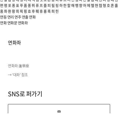
편
평
포
퐁
표
푸
품
풍
퓌
퓨
프
플
피
필
핑
하
한
할
해
행
향
허
헤
헬
현
협
형
호
혼
홀
홍
화
환
황
회
획
횡
효
후
훼
휴
흉
흑
희
힌
연등
연리
연주
연출
연화
연화
연화문
연화좌
연화좌
연화좌 蓮華座
→ ‘대좌’ 참조
SNS로 퍼가기