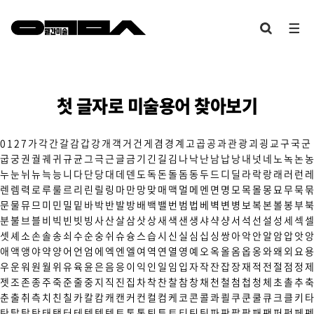
첫 글자로 미술용어 찾아보기
0
1
2
7
가
각
간
갈
감
갑
강
개
객
거
건
게
겸
경
계
고
곱
공
과
관
광
괴
굉
교
구
국
군
굽
궁
권
궐
궤
귀
규
균
그
극
근
글
금
기
긴
길
김
나
낙
난
남
납
낭
내
넛
네
노
녹
논
농
누
눈
뉘
뉴
늑
능
니
다
단
당
대
데
덴
도
독
돈
돌
돔
동
두
드
디
딜
라
락
랑
래
러
런
레
렌
렘
력
로
루
룰
르
리
린
릴
링
마
만
망
맞
매
맥
멀
메
멘
면
명
모
목
몰
몽
묘
무
묵
묶
문
물
뮤
므
미
민
밀
밑
바
박
반
발
방
배
백
밸
번
범
법
베
벽
변
병
보
복
본
볼
봉
부
북
분
불
브
블
비
빅
빈
빗
빙
사
산
살
삼
삿
상
새
색
샌
생
샤
샥
샹
서
석
선
설
성
세
섹
셀
셋
셰
소
손
솔
송
쇠
수
순
숭
쉬
슈
슝
스
습
시
신
실
심
십
싱
쌍
아
악
안
알
암
압
앗
앙
애
액
앵
야
약
양
어
언
엄
에
엑
엔
엘
여
역
연
열
영
예
오
옥
올
옴
옵
옹
와
왜
외
요
용
우
운
워
원
월
위
유
육
윤
은
음
응
이
익
인
일
임
입
자
작
잔
잡
장
재
적
전
절
점
정
제
젯
조
존
종
주
죽
준
줄
중
지
직
진
집
차
착
찬
찰
참
창
채
천
철
첨
첩
청
체
초
촐
추
축
춘
출
취
측
치
친
칠
카
칼
캄
캐
캔
커
컨
컬
컴
케
코
콘
콜
콰
쾰
쿠
쿤
쿨
큐
크
클
키
타
탄
탈
탑
탕
태
탱
터
테
텍
템
텟
토
톤
통
퇴
튜
트
티
틴
팀
파
판
팔
팝
패
팬
퍼
펑
페
펜