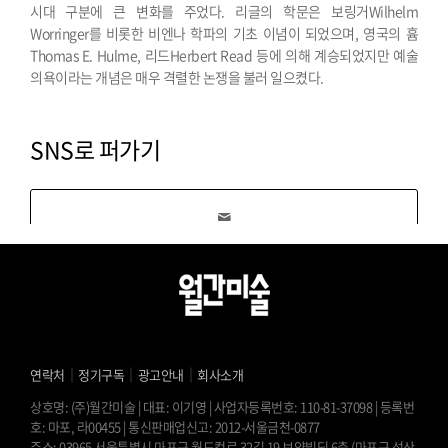
시대 구분에 큰 변화를 주었다. 리글의 학문은 보링거Wilhelm
Worringer를 비롯한 비엔나 학파의 기초 이념이 되었으며, 영국의 흄
Thomas E. Hulme, 리드Herbert Read 등에 의해 계승되었지만 예술
의욕이라는 개념은 매우 격렬한 논쟁을 불러 일으켰다.
SNS로 퍼가기
｜
｜
｜
연락처
정기구독
광고안내
회사소개
상호명: (주)월간미술 | 대표: 이기영 | 사업자등록번호: 110-81-37098 | 등록번
호: 마포, 라00455 | 통신판매업신고: 2012-서울금천-0877
주소: 03965 서울특별시 마포구 월드컵로 32길 19 보양빌딩 6층 (마포구 성산