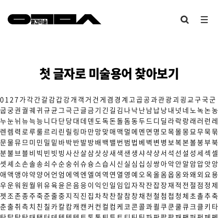
첫 글자로 미술용어 찾아보기
0
1
2
7
가
각
간
갈
감
갑
강
개
객
거
건
게
겸
경
계
고
곱
공
과
관
광
괴
굉
교
구
국
군
굽
궁
권
궐
궤
귀
규
균
그
극
근
글
금
기
긴
길
김
나
낙
난
남
납
낭
내
넛
네
노
녹
논
농
누
눈
뉘
뉴
늑
능
니
다
단
당
대
데
덴
도
독
돈
돌
돔
동
두
드
디
딜
라
락
랑
래
러
런
레
렌
렘
력
로
루
룰
르
리
린
릴
링
마
만
망
맞
매
맥
멀
메
멘
면
명
모
목
몰
몽
묘
무
묵
묶
문
물
뮤
므
미
민
밀
밑
바
박
반
발
방
배
백
밸
번
범
법
베
벽
변
병
보
복
본
볼
봉
부
북
분
불
브
블
비
빅
빈
빗
빙
사
산
살
삼
삿
상
새
색
샌
생
샤
샥
샹
서
석
선
설
성
세
섹
셀
셋
셰
소
손
솔
송
쇠
수
순
숭
쉬
슈
슝
스
습
시
신
실
심
십
싱
쌍
아
악
안
알
암
압
앗
앙
애
액
앵
야
약
양
어
언
엄
에
엑
엔
엘
여
역
연
열
영
예
오
옥
올
옴
옵
옹
와
왜
외
요
용
우
운
워
원
월
위
유
육
윤
은
음
응
이
익
인
일
임
입
자
작
잔
잡
장
재
적
전
절
점
정
제
젯
조
존
종
주
죽
준
줄
중
지
직
진
집
차
착
찬
찰
참
창
채
천
철
첨
첩
청
체
초
촐
추
축
춘
출
취
측
치
친
칠
카
칼
캄
캐
캔
커
컨
컬
컴
케
코
콘
콜
콰
쾰
쿠
쿤
쿨
큐
크
클
키
타
탄
탈
탑
탕
태
탱
터
테
텍
템
텟
토
톤
통
퇴
튜
트
티
틴
팀
파
판
팔
팝
패
팬
퍼
펑
페
펜