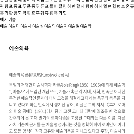
편
평
포
퐁
표
푸
품
풍
퓌
퓨
프
플
피
필
핑
하
한
할
해
행
향
허
헤
헬
현
협
형
호
혼
홀
홍
화
환
황
회
획
횡
효
후
훼
휴
흉
흑
희
힌
예서
예술
예술
예술미
예술사
예술심
예술의
예술지
예술철
예술학
예술의욕
예술의욕 藝術意慾
Kunstwollen(독)
독일의 저명한 미술사학자 리글Alois Riegl(1858~1905)에 의해 예술학
*, 미술사*에 도입된 개념으로, 예술가 혹은 각 시대, 사회, 민족은 어떠한
특정한 예술적인 문제에 대해 그것을 해결하고자 하는 욕구와 충동을 지
니고 있다고 하는 인식에서 생겨난 용어. 리글은 그의 저서 《후기 로마
의 미술 공예》(1901)에서 종래 고전 고대의 타락에 일조를 한 것으로
간주되어 온 고대 말기의 로마예술을 고정된 고대와는 다른 이념, 다른
가치 기준에 근거를 둔 예술 형성이라는 것을 명확히 하여 로마만이 아니
고 모든 양식이 각각 고유한 예술의욕을 지니고 있다고 주장, 미술사의