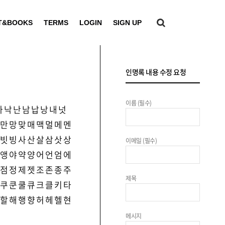
T&BOOKS
TERMS
LOGIN
SIGN UP
인명록 내용 수정 요청
이름 (필수)
나
낙
난
남
납
낭
내
넛
만
망
맞
매
맥
멀
메
멘
빗
빙
사
산
살
삼
삿
상
이메일 (필수)
앵
야
약
양
어
언
엄
에
점
정
제
젯
조
존
종
주
제목
쿠
쿤
쿨
큐
크
클
키
타
할
해
행
향
허
헤
헬
현
메시지