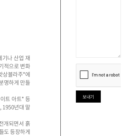
레기나 산업 재
획기적으로 변화
 앗상블라주*에
불분명하게 만들
이트 아트* 등
1950년대 말
 전개되면서 흙
품들도 등장하게