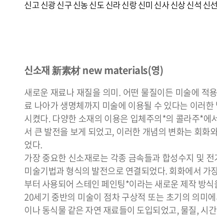
신고
신광
신구
신농
신도
신라
신랑
신미
신사
신상
신석
신
신소재 新素材 new materials(영)
새로운 재료나 재질을 의미. 어떤 물질이든 미술에 적용
료 나아가 생명체까지 미술에 이용될 수 있다는 이러한 발
시켰다. 다양한 소재의 이용은 입체주의*의 콜라주*에
서 큰 발전을 보게 되었고, 이러한 개념의 변화는 회화
었다.
가장 중요한 신소재로는 각종 금속들과 합성수지 및 전기를
미술기법과 형식의 발전으로 연결되었다. 회화에서 가장 
부터 사용되어 스테인 페인팅*이라는 새로운 제작 방식
20세기 중반의 미술이 점차 구상적 또는 초기의 의미
이나 동식물 같은 자연 재료들이 도입되었고, 물질, 시