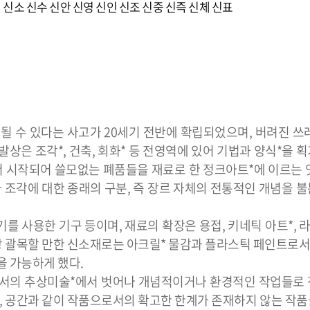
선
신소
신수
신안
신영
신인
신조
신중
신즉
신체
신표
될 수 있다는 사고가 20세기 전반에 확립되었으며, 버려진 쓰
상은 조각*, 건축, 회화* 등 전영역에 있어 기법과 양식*을 
서 시작되어 쓸모없는 폐품들을 재료로 한 정크아트*에 이르는
와 조각에 대한 종래의 구분, 즉 장르 자체의 전통적인 개념을 
 사용한 기구 등이며, 재료의 확장은 용접, 키네틱 아트*, 라
괄목할 만한 신소재로는 아크릴* 물감과 플라스틱 페인트로서, 
을 가능하게 했다.
에서의 추상미술*에서 벗어나 개념적이거나 환경적인 작업들로
간, 공간과 같이 작품으로서의 확고한 한계가 존재하지 않는 작