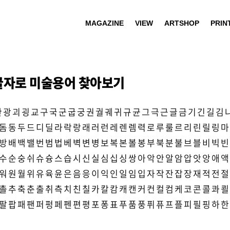
MAGAZINE
VIEW
ARTSHOP
PRIN
글자로 미술용어 찾아보기
관
광
괴
굉
교
구
국
군
굽
궁
권
궐
궤
귀
규
균
그
극
근
글
금
기
긴
길
김
돔
동
두
드
디
딜
라
락
랑
래
러
런
레
렌
렘
력
로
루
룰
르
리
린
릴
링
마
방
배
백
밸
번
범
법
베
벽
변
병
보
복
본
볼
봉
부
북
분
불
브
블
비
빅
빈
수
순
숭
쉬
슈
슝
스
습
시
신
실
심
십
싱
쌍
아
악
안
알
암
압
앗
앙
애
액
워
원
월
위
유
육
윤
은
음
응
이
익
인
일
임
입
자
작
잔
잡
장
재
적
전
절
촐
추
축
춘
출
취
측
치
친
칠
카
칼
캄
캐
캔
커
컨
컬
컴
케
코
콘
콜
콰
쾰
팔
팝
패
팬
퍼
펑
페
펜
편
평
포
퐁
표
푸
품
풍
퓌
퓨
프
플
피
필
핑
하
한