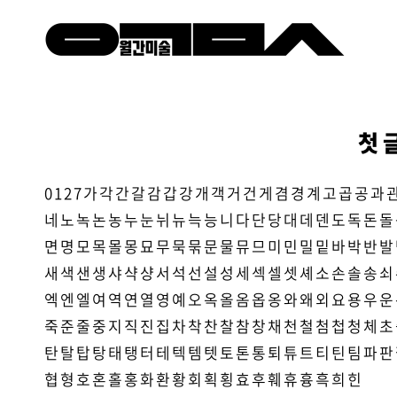
첫 
0
1
2
7
가
각
간
갈
감
갑
강
개
객
거
건
게
겸
경
계
고
곱
공
과
네
노
녹
논
농
누
눈
뉘
뉴
늑
능
니
다
단
당
대
데
덴
도
독
돈
돌
면
명
모
목
몰
몽
묘
무
묵
묶
문
물
뮤
므
미
민
밀
밑
바
박
반
발
새
색
샌
생
샤
샥
샹
서
석
선
설
성
세
섹
셀
셋
셰
소
손
솔
송
쇠
엑
엔
엘
여
역
연
열
영
예
오
옥
올
옴
옵
옹
와
왜
외
요
용
우
운
죽
준
줄
중
지
직
진
집
차
착
찬
찰
참
창
채
천
철
첨
첩
청
체
초
탄
탈
탑
탕
태
탱
터
테
텍
템
텟
토
톤
통
퇴
튜
트
티
틴
팀
파
판
협
형
호
혼
홀
홍
화
환
황
회
획
횡
효
후
훼
휴
흉
흑
희
힌