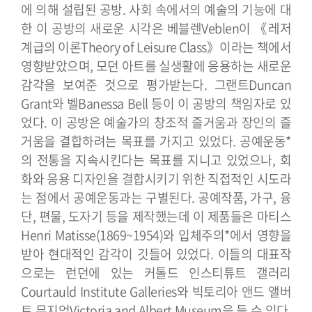
에 의해 설립된 공방. 사회 속에서의 예술의 기능에 대
한 이 공방의 새로운 시각은 베블렌Veblen이 《레저
계급의 이론Theory of Leisure Class》이라는 책에서
영향받았으며, 모던 아트를 실생활에 응용하는 새로운
감각을 보여준 것으로 평가받는다. 그랜트Duncan
Grant와 벨Banessa Bell 등이 이 공방의 책임자로 있
었다. 이 공방은 예술가의 창조적 즐거움과 장인의 즐
거움을 결합하려는 목표를 가지고 있었다. 공예운동*
의 전통을 지속시킨다는 목표를 지니고 있었으나, 회
화와 응용 디자인을 결합시키기 위한 직접적인 시도라
는 점에서 공예운동과는 구별된다.
공예작품, 가구, 융
단, 편물, 도자기 등을 제작했는데 이 제품들은 마티스
Henri Matisse(1869~1954)와 입체주의*에서 영향을
받아 현대적인 감각이 깃들어 있었다. 이들의 대표작
으로는 런던에 있는 커톨드 인스티튜트 갤러리
Courtauld Institute Galleries와 빅토리아 앤드 앨버
트 뮤지엄Victoria and Albert Museum을 들 수 있다.