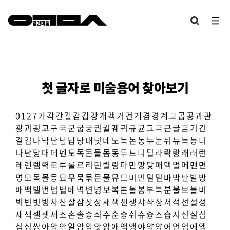
첫 글자로 미술용어 찾아보기
0
1
2
7
가
각
간
갈
감
갑
강
개
객
거
건
게
겸
경
계
고
곱
공
과
관
광
괴
굉
교
구
국
군
굽
궁
권
궐
궤
귀
규
균
그
극
근
글
금
기
긴
길
김
나
낙
난
남
납
낭
내
넛
네
노
녹
논
농
누
눈
뉘
뉴
늑
능
니
다
단
당
대
데
덴
도
독
돈
돌
돔
동
두
드
디
딜
라
락
랑
래
러
런
레
렌
렘
력
로
루
룰
르
리
린
릴
링
마
만
망
맞
매
맥
멀
메
멘
면
명
모
목
몰
몽
묘
무
묵
묶
문
물
뮤
므
미
민
밀
밑
바
박
반
발
방
배
백
밸
번
범
법
베
벽
변
병
보
복
본
볼
봉
부
북
분
불
브
블
비
빅
빈
빗
빙
사
산
살
삼
삿
상
새
색
샌
생
샤
샥
샹
서
석
선
설
성
세
섹
셀
셋
셰
소
손
솔
송
쇠
수
순
숭
쉬
슈
슝
스
습
시
신
실
심
십
싱
쌍
아
악
안
알
암
압
앗
앙
애
액
앵
야
약
양
어
언
엄
에
엑