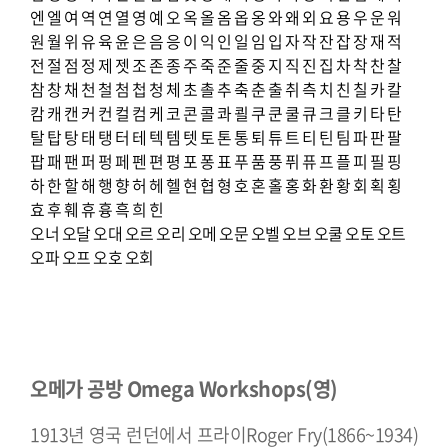
엔
엘
여
역
연
열
영
예
오
옥
올
옴
옵
옹
와
왜
외
요
용
우
운
워
원
월
위
유
육
윤
은
음
응
이
익
인
일
임
입
자
작
잔
잡
장
재
적
전
절
점
정
제
젯
조
존
종
주
죽
준
줄
중
지
직
진
집
차
착
찬
찰
참
창
채
천
철
첨
첩
청
체
초
촐
추
축
춘
출
취
측
치
친
칠
카
칼
캄
캐
캔
커
컨
컬
컴
케
코
콘
콜
콰
쾰
쿠
쿤
쿨
큐
크
클
키
타
탄
탈
탑
탕
태
탱
터
테
텍
템
텟
토
톤
통
퇴
튜
트
티
틴
팀
파
판
팔
팝
패
팬
퍼
펑
페
펜
편
평
포
퐁
표
푸
품
풍
퓌
퓨
프
플
피
필
핑
하
한
할
해
행
향
허
헤
헬
현
협
형
호
혼
홀
홍
화
환
황
회
획
횡
효
후
훼
휴
흉
흑
희
힌
오너
오달
오대
오르
오리
오메
오문
오벨
오브
오쿨
오토
오트
오파
오프
오호
오회
오메가 공방 Omega Workshops(영)
1913년 영국 런던에서 프라이Roger Fry(1866~1934)