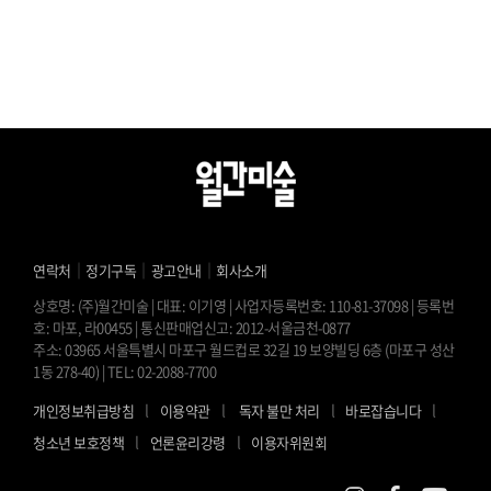
｜
｜
｜
연락처
정기구독
광고안내
회사소개
상호명: (주)월간미술 | 대표: 이기영 | 사업자등록번호: 110-81-37098 | 등록번
호: 마포, 라00455 | 통신판매업신고: 2012-서울금천-0877
주소: 03965 서울특별시 마포구 월드컵로 32길 19 보양빌딩 6층 (마포구 성산
1동 278-40) | TEL: 02-2088-7700
l
l
l
l
개인정보취급방침
이용약관
독자 불만 처리
바로잡습니다
l
l
청소년 보호정책
언론윤리강령
이용자위원회