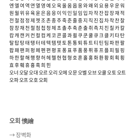
엔
엘
여
역
연
열
영
예
오
옥
올
옴
옵
옹
와
왜
외
요
용
우
운
워
원
월
위
유
육
윤
은
음
응
이
익
인
일
임
입
자
작
잔
잡
장
재
적
전
절
점
정
제
젯
조
존
종
주
죽
준
줄
중
지
직
진
집
차
착
찬
찰
참
창
채
천
철
첨
첩
청
체
초
촐
추
축
춘
출
취
측
치
친
칠
카
칼
캄
캐
캔
커
컨
컬
컴
케
코
콘
콜
콰
쾰
쿠
쿤
쿨
큐
크
클
키
타
탄
탈
탑
탕
태
탱
터
테
텍
템
텟
토
톤
통
퇴
튜
트
티
틴
팀
파
판
팔
팝
패
팬
퍼
펑
페
펜
편
평
포
퐁
표
푸
품
풍
퓌
퓨
프
플
피
필
핑
하
한
할
해
행
향
허
헤
헬
현
협
형
호
혼
홀
홍
화
환
황
회
획
횡
효
후
훼
휴
흉
흑
희
힌
오너
오달
오대
오르
오리
오메
오문
오벨
오브
오쿨
오토
오트
오파
오프
오호
오회
오회 懊繪
→ 장벽화