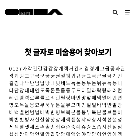
첫 글자로 미술용어 찾아보기
0
1
2
7
가
각
간
갈
감
갑
강
개
객
거
건
게
겸
경
계
고
곱
공
과
관
광
괴
굉
교
구
국
군
굽
궁
권
궐
궤
귀
규
균
그
극
근
글
금
기
긴
길
김
나
낙
난
남
납
낭
내
넛
네
노
녹
논
농
누
눈
뉘
뉴
늑
능
니
다
단
당
대
데
덴
도
독
돈
돌
돔
동
두
드
디
딜
라
락
랑
래
러
런
레
렌
렘
력
로
루
룰
르
리
린
릴
링
마
만
망
맞
매
맥
멀
메
멘
면
명
모
목
몰
몽
묘
무
묵
묶
문
물
뮤
므
미
민
밀
밑
바
박
반
발
방
배
백
밸
번
범
법
베
벽
변
병
보
복
본
볼
봉
부
북
분
불
브
블
비
빅
빈
빗
빙
사
산
살
삼
삿
상
새
색
샌
생
샤
샥
샹
서
석
선
설
성
세
섹
셀
셋
셰
소
손
솔
송
쇠
수
순
숭
쉬
슈
슝
스
습
시
신
실
심
십
싱
쌍
아
악
안
알
암
압
앗
앙
애
액
앵
야
약
양
어
언
엄
에
엑