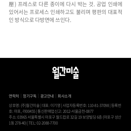
壓) 프레스로 다른 종이에 다시 박는 것. 공업 인쇄에
있어서는 프로세스 인쇄하고도 불리며 평판의 대표적
인 방식으로 다방면에 쓰인다.
｜
｜
｜
연락처
정기구독
광고안내
회사소개
상호명: (주)월간미술 | 대표: 이기영 | 사업자등록번호: 110-81-37098 | 등록번
호: 마포, 라00455 | 통신판매업신고: 2012-서울금천-0877
주소: 03965 서울특별시 마포구 월드컵로 32길 19 보양빌딩 6층 (마포구 성산
1동 278-40) | TEL: 02-2088-7700