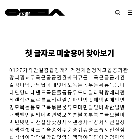
첫 글자로 미술용어 찾아보기
0
1
2
7
가
각
간
갈
감
갑
강
개
객
거
건
게
겸
경
계
고
곱
공
과
관
광
괴
굉
교
구
국
군
굽
궁
권
궐
궤
귀
규
균
그
극
근
글
금
기
긴
길
김
나
낙
난
남
납
낭
내
넛
네
노
녹
논
농
누
눈
뉘
뉴
늑
능
니
다
단
당
대
데
덴
도
독
돈
돌
돔
동
두
드
디
딜
라
락
랑
래
러
런
레
렌
렘
력
로
루
룰
르
리
린
릴
링
마
만
망
맞
매
맥
멀
메
멘
면
명
모
목
몰
몽
묘
무
묵
묶
문
물
뮤
므
미
민
밀
밑
바
박
반
발
방
배
백
밸
번
범
법
베
벽
변
병
보
복
본
볼
봉
부
북
분
불
브
블
비
빅
빈
빗
빙
사
산
살
삼
삿
상
새
색
샌
생
샤
샥
샹
서
석
선
설
성
세
섹
셀
셋
셰
소
손
솔
송
쇠
수
순
숭
쉬
슈
슝
스
습
시
신
실
심
십
싱
쌍
아
악
안
알
암
압
앗
앙
애
액
앵
야
약
양
어
언
엄
에
엑