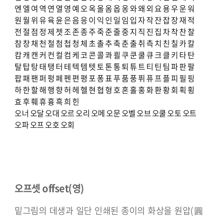
엔
엘
여
역
연
열
영
예
오
옥
올
옴
옵
옹
와
왜
외
요
용
우
운
워
원
월
위
유
육
윤
은
음
응
이
익
인
일
임
입
자
작
잔
잡
장
재
적
전
절
점
정
제
젯
조
존
종
주
죽
준
줄
중
지
직
진
집
차
착
찬
찰
참
창
채
천
철
첨
첩
청
체
초
촐
추
축
춘
출
취
측
치
친
칠
카
칼
캄
캐
캔
커
컨
컬
컴
케
코
콘
콜
콰
쾰
쿠
쿤
쿨
큐
크
클
키
타
탄
탈
탑
탕
태
탱
터
테
텍
템
텟
토
톤
통
퇴
튜
트
티
틴
팀
파
판
팔
팝
패
팬
퍼
펑
페
펜
편
평
포
퐁
표
푸
품
풍
퓌
퓨
프
플
피
필
핑
하
한
할
해
행
향
허
헤
헬
현
협
형
호
혼
홀
홍
화
환
황
회
획
횡
효
후
훼
휴
흉
흑
희
힌
오너
오달
오대
오르
오리
오메
오문
오벨
오브
오쿨
오토
오트
오파
오프
오호
오회
오프셋 offset(영)
밑그림의 데생과 일단 인쇄된 종이의 화상을 원압(圓