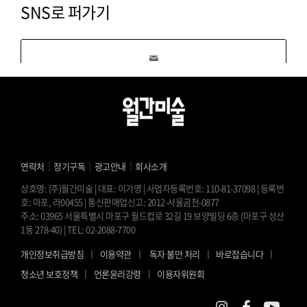
SNS로 퍼가기
｜
｜
｜
연락처
정기구독
광고안내
회사소개
상호명: (주)월간미술 | 대표: 이기영 | 사업자등록번호: 110-81-37098 | 등록번
호: 마포, 라00455 | 통신판매업신고: 2012-서울금천-0877
주소: 03965 서울특별시 마포구 월드컵로 32길 19 보양빌딩 6층 (마포구 성산
1동 278-40) | TEL: 02-2088-7700
l
l
l
l
개인정보취급방침
이용약관
독자 불만 처리
바로잡습니다
l
l
청소년 보호정책
언론윤리강령
이용자위원회