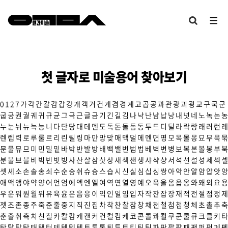
첫 글자로 미술용어 찾아보기
0
1
2
7
가
각
간
갈
감
갑
강
개
객
거
건
게
겸
경
계
고
곱
공
과
관
광
괴
굉
교
구
국
군
굽
궁
권
궐
궤
귀
규
균
그
극
근
글
금
기
긴
길
김
나
낙
난
남
납
낭
내
넛
네
노
녹
논
농
누
눈
뉘
뉴
늑
능
니
다
단
당
대
데
덴
도
독
돈
돌
돔
동
두
드
디
딜
라
락
랑
래
러
런
레
렌
렘
력
로
루
룰
르
리
린
릴
링
마
만
망
맞
매
맥
멀
메
멘
면
명
모
목
몰
몽
묘
무
묵
묶
문
물
뮤
므
미
민
밀
밑
바
박
반
발
방
배
백
밸
번
범
법
베
벽
변
병
보
복
본
볼
봉
부
북
분
불
브
블
비
빅
빈
빗
빙
사
산
살
삼
삿
상
새
색
샌
생
샤
샥
샹
서
석
선
설
성
세
섹
셀
셋
셰
소
손
솔
송
쇠
수
순
숭
쉬
슈
슝
스
습
시
신
실
심
십
싱
쌍
아
악
안
알
암
압
앗
앙
애
액
앵
야
약
양
어
언
엄
에
엑
엔
엘
여
역
연
열
영
예
오
옥
올
옴
옵
옹
와
왜
외
요
용
우
운
워
원
월
위
유
육
윤
은
음
응
이
익
인
일
임
입
자
작
잔
잡
장
재
적
전
절
점
정
제
젯
조
존
종
주
죽
준
줄
중
지
직
진
집
차
착
찬
찰
참
창
채
천
철
첨
첩
청
체
초
촐
추
축
춘
출
취
측
치
친
칠
카
칼
캄
캐
캔
커
컨
컬
컴
케
코
콘
콜
콰
쾰
쿠
쿤
쿨
큐
크
클
키
타
탄
탈
탑
탕
태
탱
터
테
텍
템
텟
토
톤
통
퇴
튜
트
티
틴
팀
파
판
팔
팝
패
팬
퍼
펑
페
펜