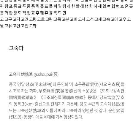
편
평
포
퐁
표
푸
품
풍
퓌
퓨
프
플
피
필
핑
하
한
할
해
행
향
허
헤
헬
현
협
형
호
혼
홀
홍
화
환
황
회
획
횡
효
후
훼
휴
흉
흑
희
힌
고
고구
고딕
고려
고령
고르
고린
고목
고분
고비
고사
고석
고세
고숙
고아
고우
고
월
고유
고인
고전
고화
고숙파
고숙파 姑熟派 gushoupai(중)
중국 명말 청초(明末淸初)의 문인화*가 소운종蕭雲從(샤오 윈츠옹)을
시조로 하는 화파. 무호無湖(安徽省)출신의 소운종은 《도회보감속편
圖繪寶鑑續篇》 《국조화징록國朝畵 徵錄》등에서 당도當塗(무호
의 동북 30km) 출신으로 전해지기 때문에, 당도 부근의 고숙계姑熟溪
또는 고숙성姑熟城의 이름에 따라 고숙파라 명명한 것 같다. 운천雲晋
(윈츠옹) 동생의 아들 세대에 가서 형성되었다.