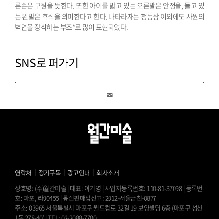
른손은 구원을 뜻한다. 또한 아이를 밟고 있는 오른발은 안정을, 들고 있
는 왼발은 휴식을 의미한다고 한다. 나타라자는 청동상 이외에도 사원의
벽면을 장식하는 부조*로 많이 표현되었다.
SNS로 퍼가기
｜
｜
｜
연락처
정기구독
광고안내
회사소개
상호명: (주)월간미술 | 대표: 이기영 | 사업자등록번호: 110-81-37098 | 등록번
호: 마포, 라00455 | 통신판매업신고: 2012-서울금천-0877
주소: 03965 서울특별시 마포구 월드컵로 32길 19 보양빌딩 6층 (마포구 성산
1동 278-40) | TEL: 02-2088-7700