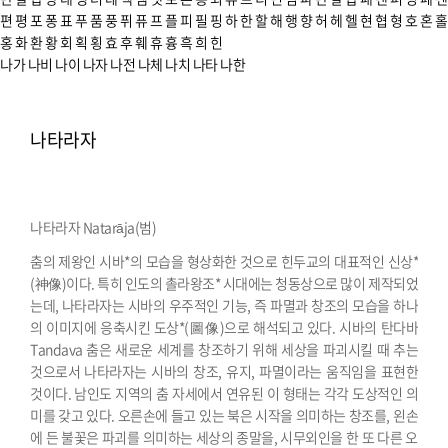
편
평
포
퐁
표
푸
품
풍
퓌
퓨
프
플
피
필
핑
하
한
할
해
행
향
허
헤
헬
현
협
형
호
혼
홀
홍
화
환
황
회
획
횡
효
후
훼
휴
흉
흑
희
힌
나가
나비
나이
나자
나전
나체
나치
나타
나한
나타라자
나타라자 Natarāja(범)
춤의 제왕인 시바*의 모습을 형상화한 것으로 힌두교의 대표적인 신상*
(神像)이다. 특히 인도의 촐라왕조* 시대에는 청동상으로 많이 제작되었
는데, 나타라자는 시바의 우주적인 기능, 즉 파멸과 창조의 모습을 하나
의 이미지에 응축시킨 도상*(圖像)으로 해석되고 있다. 시바의 탄다바
Tandava 춤은 새로운 세계를 창조하기 위해 세상을 파괴시킬 때 추는
것으로서 나타라자는 시바의 창조, 유지, 파멸이라는 움직임을 표현한
것이다. 남인도 지역의 춤 자세에서 연유된 이 형태는 각각 도상적인 의
미를 갖고 있다. 오른손에 들고 있는 북은 시작을 의미하는 창조를, 왼손
에 든 불꽃은 파괴를 의미하는 세상의 종말을, 시무외인을 한 또 다른 오