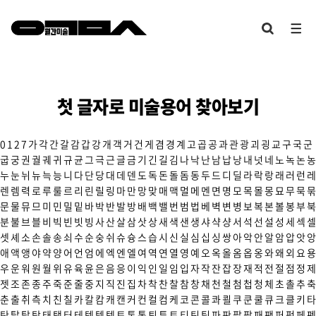
첫 글자로 미술용어 찾아보기
0
1
2
7
가
각
간
갈
감
갑
강
개
객
거
건
게
겸
경
계
고
곱
공
과
관
광
괴
굉
교
구
국
군
굽
궁
권
궐
궤
귀
규
균
그
극
근
글
금
기
긴
길
김
나
낙
난
남
납
낭
내
넛
네
노
녹
논
농
누
눈
뉘
뉴
늑
능
니
다
단
당
대
데
덴
도
독
돈
돌
돔
동
두
드
디
딜
라
락
랑
래
러
런
레
렌
렘
력
로
루
룰
르
리
린
릴
링
마
만
망
맞
매
맥
멀
메
멘
면
명
모
목
몰
몽
묘
무
묵
묶
문
물
뮤
므
미
민
밀
밑
바
박
반
발
방
배
백
밸
번
범
법
베
벽
변
병
보
복
본
볼
봉
부
북
분
불
브
블
비
빅
빈
빗
빙
사
산
살
삼
삿
상
새
색
샌
생
샤
샥
샹
서
석
선
설
성
세
섹
셀
셋
셰
소
손
솔
송
쇠
수
순
숭
쉬
슈
슝
스
습
시
신
실
심
십
싱
쌍
아
악
안
알
암
압
앗
앙
애
액
앵
야
약
양
어
언
엄
에
엑
엔
엘
여
역
연
열
영
예
오
옥
올
옴
옵
옹
와
왜
외
요
용
우
운
워
원
월
위
유
육
윤
은
음
응
이
익
인
일
임
입
자
작
잔
잡
장
재
적
전
절
점
정
제
젯
조
존
종
주
죽
준
줄
중
지
직
진
집
차
착
찬
찰
참
창
채
천
철
첨
첩
청
체
초
촐
추
축
춘
출
취
측
치
친
칠
카
칼
캄
캐
캔
커
컨
컬
컴
케
코
콘
콜
콰
쾰
쿠
쿤
쿨
큐
크
클
키
타
탄
탈
탑
탕
태
탱
터
테
텍
템
텟
토
톤
통
퇴
튜
트
티
틴
팀
파
판
팔
팝
패
팬
퍼
펑
페
펜