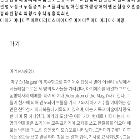
편
평
포
퐁
표
푸
품
풍
퓌
퓨
프
플
피
필
핑
하
한
할
해
행
향
허
헤
헬
현
협
형
호
혼
홀
홍
화
환
황
회
획
횡
효
후
훼
휴
흉
흑
희
힌
마
마기
마니
마루
마르
마리
마스
마아
마우
마이
마투
마티
마피
마하
마황
마기
마기 Magi(영)
‘마구스(Magus)’의 복수형으로 아기예수 탄생시 별에 이끌려 동방에서
베들레헴으로 온 세 명의 박사들을 가리킨다. 아기예수를 배알하고 드린
동방박사의 예배를 ‘마기의 예배(Adoration of the Magi)’라고 한다. 그
들이 천사에 의해 인도되어 보물을 가지고 와서 아기예수를 예배하는 장
면은 신약성서 마태복음에 기록되어 있으며, 이는 기독교 미술에서 중요
한 테마 중 하나였다. 마기의 도상*은 여러 가지 형태로 나타나는데, 세
명의 인물들은 초기에는 모두 프리기아 모자를 쓰고 판탈롱을 입으며 때
로는 낙타를 거느린 중동풍의 모습으로 나타났다. 그러다가 7세기 이후
에는 왕관을 쓰고 말을 타며 창을 든 왕과 귀족, 기사로 묘사되었다. 그들