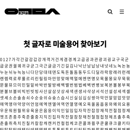
첫 글자로 미술용어 찾아보기
0
1
2
7
가
각
간
갈
감
갑
강
개
객
거
건
게
겸
경
계
고
곱
공
과
관
광
괴
굉
교
구
국
군
굽
궁
권
궐
궤
귀
규
균
그
극
근
글
금
기
긴
길
김
나
낙
난
남
납
낭
내
넛
네
노
녹
논
농
누
눈
뉘
뉴
늑
능
니
다
단
당
대
데
덴
도
독
돈
돌
돔
동
두
드
디
딜
라
락
랑
래
러
런
레
렌
렘
력
로
루
룰
르
리
린
릴
링
마
만
망
맞
매
맥
멀
메
멘
면
명
모
목
몰
몽
묘
무
묵
묶
문
물
뮤
므
미
민
밀
밑
바
박
반
발
방
배
백
밸
번
범
법
베
벽
변
병
보
복
본
볼
봉
부
북
분
불
브
블
비
빅
빈
빗
빙
사
산
살
삼
삿
상
새
색
샌
생
샤
샥
샹
서
석
선
설
성
세
섹
셀
셋
셰
소
손
솔
송
쇠
수
순
숭
쉬
슈
슝
스
습
시
신
실
심
십
싱
쌍
아
악
안
알
암
압
앗
앙
애
액
앵
야
약
양
어
언
엄
에
엑
엔
엘
여
역
연
열
영
예
오
옥
올
옴
옵
옹
와
왜
외
요
용
우
운
워
원
월
위
유
육
윤
은
음
응
이
익
인
일
임
입
자
작
잔
잡
장
재
적
전
절
점
정
제
젯
조
존
종
주
죽
준
줄
중
지
직
진
집
차
착
찬
찰
참
창
채
천
철
첨
첩
청
체
초
촐
추
축
춘
출
취
측
치
친
칠
카
칼
캄
캐
캔
커
컨
컬
컴
케
코
콘
콜
콰
쾰
쿠
쿤
쿨
큐
크
클
키
타
탄
탈
탑
탕
태
탱
터
테
텍
템
텟
토
톤
통
퇴
튜
트
티
틴
팀
파
판
팔
팝
패
팬
퍼
펑
페
펜