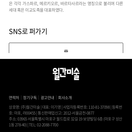
은 각각 가스파르, 메르키오르, 바르타사르라는 명칭으로 불리며 다른
세대 혹은 이교도족을 대표하였다.
SNS로 퍼가기
｜
｜
｜
연락처
정기구독
광고안내
회사소개
상호명: (주)월간미술 | 대표: 이기영 | 사업자등록번호: 110-81-37098 | 등록번
호: 마포, 라00455 | 통신판매업신고: 2012-서울금천-0877
주소: 03965 서울특별시 마포구 월드컵로 32길 19 보양빌딩 6층 (마포구 성산
1동 278-40) | TEL: 02-2088-7700