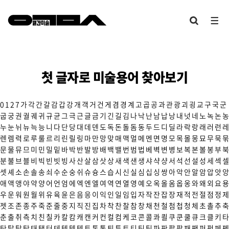
첫 글자로 미술용어 찾아보기
0
1
2
7
가
각
간
갈
감
갑
강
개
객
거
건
게
겸
경
계
고
곱
공
과
관
광
괴
굉
교
구
국
군
굽
궁
권
궐
궤
귀
규
균
그
극
근
글
금
기
긴
길
김
나
낙
난
남
납
낭
내
넛
네
노
녹
논
농
누
눈
뉘
뉴
늑
능
니
다
단
당
대
데
덴
도
독
돈
돌
돔
동
두
드
디
딜
라
락
랑
래
러
런
레
렌
렘
력
로
루
룰
르
리
린
릴
링
마
만
망
맞
매
맥
멀
메
멘
면
명
모
목
몰
몽
묘
무
묵
묶
문
물
뮤
므
미
민
밀
밑
바
박
반
발
방
배
백
밸
번
범
법
베
벽
변
병
보
복
본
볼
봉
부
북
분
불
브
블
비
빅
빈
빗
빙
사
산
살
삼
삿
상
새
색
샌
생
샤
샥
샹
서
석
선
설
성
세
섹
셀
셋
셰
소
손
솔
송
쇠
수
순
숭
쉬
슈
슝
스
습
시
신
실
심
십
싱
쌍
아
악
안
알
암
압
앗
앙
애
액
앵
야
약
양
어
언
엄
에
엑
엔
엘
여
역
연
열
영
예
오
옥
올
옴
옵
옹
와
왜
외
요
용
우
운
워
원
월
위
유
육
윤
은
음
응
이
익
인
일
임
입
자
작
잔
잡
장
재
적
전
절
점
정
제
젯
조
존
종
주
죽
준
줄
중
지
직
진
집
차
착
찬
찰
참
창
채
천
철
첨
첩
청
체
초
촐
추
축
춘
출
취
측
치
친
칠
카
칼
캄
캐
캔
커
컨
컬
컴
케
코
콘
콜
콰
쾰
쿠
쿤
쿨
큐
크
클
키
타
탄
탈
탑
탕
태
탱
터
테
텍
템
텟
토
톤
통
퇴
튜
트
티
틴
팀
파
판
팔
팝
패
팬
퍼
펑
페
펜