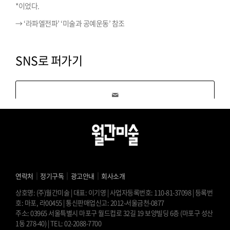
*이었다.
→ ‘라파엘전파’ ‘미술과 공예운동’ 참조
SNS로 퍼가기
｜
｜
｜
연락처
정기구독
광고안내
회사소개
상호명: (주)월간미술 | 대표: 이기영 | 사업자등록번호: 110-81-37098 | 등록번
호: 마포, 라00455 | 통신판매업신고: 2012-서울금천-0877
주소: 03965 서울특별시 마포구 월드컵로 32길 19 보양빌딩 6층 (마포구 성산
1동 278-40) | TEL: 02-2088-7700