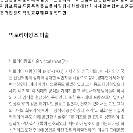
편
평
포
퐁
표
푸
품
풍
퓌
퓨
프
플
피
필
핑
하
한
할
해
행
향
허
헤
헬
현
협
형
호
혼
홀
홍
화
환
황
회
획
횡
효
후
훼
휴
흉
흑
희
힌
빅토리아왕조 미술
빅토리아왕조 미술 Victorian Art(영)
빅토리아 여왕(재위 1837~1901) 치세 하의 영국 미술. 이 시기의 영국
은 산업혁명의 성과와 광대한 식민지를 배경으로 정치, 경제면에서 매우
번성하였다. 이에 따라 미술활동도 활발하였고 그 내용도 다양하였으나
세계 각 지역, 각 시대의 양식을 가리지 않고 무질서하게 받아들여 하나
의 시대 양식을 형성하진 못하였다. 또한 동시대에 프랑스에서 일어난
인상주의*와 같은 획기적인 활동도 없었다.
건축에 있어서는 고전 고대
와 고딕의 회귀가 엿보여 두 양식이 공존하였다. 조각*과 회화*는 로열아
카데미의 주도 아래 온건한 사실주의*를 기조로 한 표현이 성행하여 초
상화*나 역사화*가 특히 선호되었다. 빅토리아 왕조 미술 가운데 가장 혁
신적이고 또한 후대에 영향을 끼친 것은 라파엘전파*와 미술과 공예운동