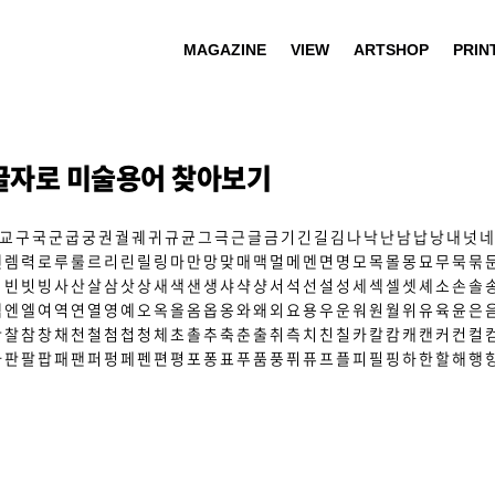
MAGAZINE
VIEW
ARTSHOP
PRIN
글자로 미술용어 찾아보기
교
구
국
군
굽
궁
권
궐
궤
귀
규
균
그
극
근
글
금
기
긴
길
김
나
낙
난
남
납
낭
내
넛
네
렌
렘
력
로
루
룰
르
리
린
릴
링
마
만
망
맞
매
맥
멀
메
멘
면
명
모
목
몰
몽
묘
무
묵
묶
빅
빈
빗
빙
사
산
살
삼
삿
상
새
색
샌
생
샤
샥
샹
서
석
선
설
성
세
섹
셀
셋
셰
소
손
솔
엑
엔
엘
여
역
연
열
영
예
오
옥
올
옴
옵
옹
와
왜
외
요
용
우
운
워
원
월
위
유
육
윤
은
찬
찰
참
창
채
천
철
첨
첩
청
체
초
촐
추
축
춘
출
취
측
치
친
칠
카
칼
캄
캐
캔
커
컨
컬
파
판
팔
팝
패
팬
퍼
펑
페
펜
편
평
포
퐁
표
푸
품
풍
퓌
퓨
프
플
피
필
핑
하
한
할
해
행