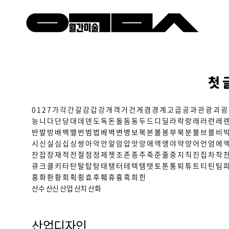
첫 
0
1
2
7
가
각
간
갈
감
갑
강
개
객
거
건
게
겸
경
계
고
곱
공
과
관
광
괴
굉
능
니
다
단
당
대
데
덴
도
독
돈
돌
돔
동
두
드
디
딜
라
락
랑
래
러
런
레
반
발
방
배
백
밸
번
범
법
베
벽
변
병
보
복
본
볼
봉
부
북
분
불
브
블
비
시
신
실
심
십
싱
쌍
아
악
안
알
암
압
앗
앙
애
액
앵
야
약
양
어
언
엄
에
잔
잡
장
재
적
전
절
점
정
제
젯
조
존
종
주
죽
준
줄
중
지
직
진
집
차
착
큐
크
클
키
타
탄
탈
탑
탕
태
탱
터
테
텍
템
텟
토
톤
통
퇴
튜
트
티
틴
팀
홍
화
환
황
회
획
횡
효
후
훼
휴
흉
흑
희
힌
산수
산신
산업
산치
산화
산업디자인