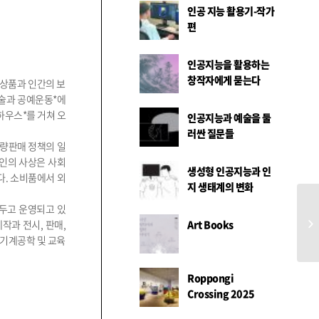
인공 지능 활용기-작가
편
인공지능을 활용하는
창작자에게 묻는다
 상품과 인간의 보
 미술과 공예운동*에
하우스*를 거쳐 오
인공지능과 예술을 둘
러싼 질문들
대량판매 정책의 일
인의 사상은 사회
생성형 인공지능과 인
다. 소비품에서 외
지 생태계의 변화
원을 두고 운영되고 있
산
Art Books
작과 전시, 판매,
 기계공학 및 교육
Roppongi
Crossing 2025