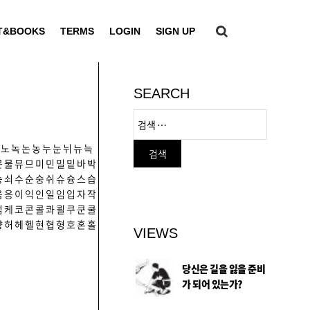
T&BOOKS
TERMS
LOGIN
SIGN UP
SEARCH
노
녹
논
농
누
눈
뉘
뉴
늑
문
물
뮤
므
미
민
밀
밑
바
박
송
쇠
수
순
숭
쉬
슈
슝
스
습
음
응
이
익
인
일
임
입
자
작
컴
케
코
콘
콜
콰
쾰
쿠
쿤
쿨
향
허
헤
헬
현
협
형
호
혼
홀
VIEWS
당신은 길을 잃을 준비
가 되어 있는가?