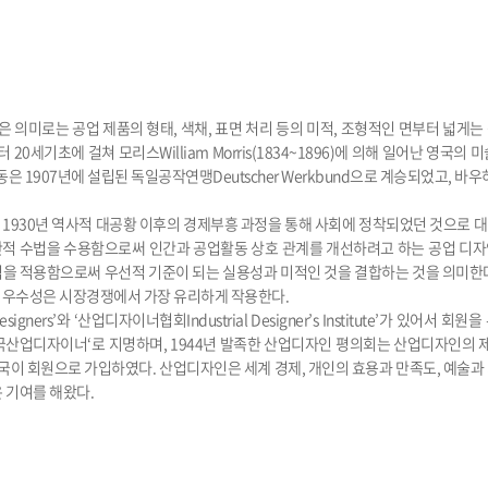
 의미로는 공업 제품의 형태, 색채, 표면 처리 등의 미적, 조형적인 면부터 넓게는
0세기초에 걸쳐 모리스William Morris(1834~1896)에 의해 일어난 영국의
은 1907년에 설립된 독일공작연맹Deutscher Werkbund으로 계승되었고, 바우
1930년 역사적 대공황 이후의 경제부흥 과정을 통해 사회에 정착되었던 것으로 
적 수법을 수용함으로써 인간과 공업활동 상호 관계를 개선하려고 하는 공업 디자
격을 적용함으로써 우선적 기준이 되는 실용성과 미적인 것을 결합하는 것을 의미한
의 우수성은 시장경쟁에서 가장 유리하게 작용한다.
signers’와 ‘산업디자이너협회Industrial Designer’s Institute’가 있어서 회
산업디자이너‘로 지명하며, 1944년 발족한 산업디자인 평의회는 산업디자인의 제
개국이 회원으로 가입하였다. 산업디자인은 세계 경제, 개인의 효용과 만족도, 예술과
 기여를 해왔다.