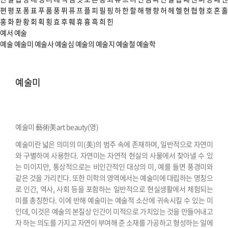
편
평
포
퐁
표
푸
품
풍
퓌
퓨
프
플
피
필
핑
하
한
할
해
행
향
허
헤
헬
현
협
형
호
혼
홀
홍
화
환
황
회
획
횡
효
후
훼
휴
흉
흑
희
힌
예서
예술
예술
예술미
예술사
예술심
예술의
예술지
예술철
예술학
예술미
예술미 藝術美
art beauty(영)
예술미란 넓은 의미의 미(美)의 범주 속에 존재하며, 일반적으로 자연미
와 구별하여 사용한다. 자연미는 자연적 현실의 사물에서 찾아낼 수 있
는 미이지만, 통상적으로는 비인간적인 대상의 미, 예를 들면 풍경미와
같은 것을 가리킨다. 또한 미학의 영역에서는 예술미에 대립하는 명칭으
로 인간, 역사, 사회 등을 포함하는 일반적으로 현실생활에서 체험되는
미를 총칭한다.
이에 반해 예술미는 예술적 소산에 귀속시킬 수 있는 미
인데, 이것은 예술의 본질상 인간이 미적으로 가치있는 것을 만들어내고
자 하는 의도를 가지고 자연이 부여해 준 소재를 가공하고 형성하는 일에