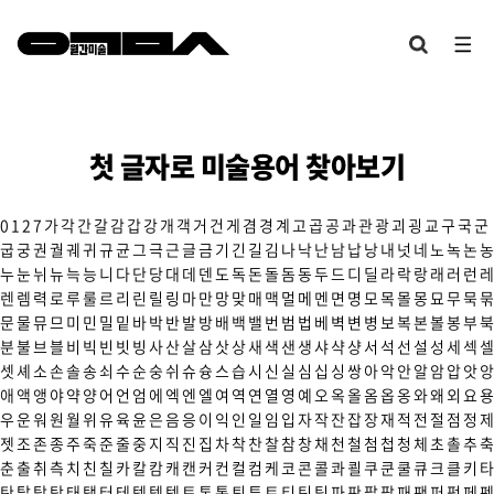
첫 글자로 미술용어 찾아보기
0
1
2
7
가
각
간
갈
감
갑
강
개
객
거
건
게
겸
경
계
고
곱
공
과
관
광
괴
굉
교
구
국
군
굽
궁
권
궐
궤
귀
규
균
그
극
근
글
금
기
긴
길
김
나
낙
난
남
납
낭
내
넛
네
노
녹
논
농
누
눈
뉘
뉴
늑
능
니
다
단
당
대
데
덴
도
독
돈
돌
돔
동
두
드
디
딜
라
락
랑
래
러
런
레
렌
렘
력
로
루
룰
르
리
린
릴
링
마
만
망
맞
매
맥
멀
메
멘
면
명
모
목
몰
몽
묘
무
묵
묶
문
물
뮤
므
미
민
밀
밑
바
박
반
발
방
배
백
밸
번
범
법
베
벽
변
병
보
복
본
볼
봉
부
북
분
불
브
블
비
빅
빈
빗
빙
사
산
살
삼
삿
상
새
색
샌
생
샤
샥
샹
서
석
선
설
성
세
섹
셀
셋
셰
소
손
솔
송
쇠
수
순
숭
쉬
슈
슝
스
습
시
신
실
심
십
싱
쌍
아
악
안
알
암
압
앗
앙
애
액
앵
야
약
양
어
언
엄
에
엑
엔
엘
여
역
연
열
영
예
오
옥
올
옴
옵
옹
와
왜
외
요
용
우
운
워
원
월
위
유
육
윤
은
음
응
이
익
인
일
임
입
자
작
잔
잡
장
재
적
전
절
점
정
제
젯
조
존
종
주
죽
준
줄
중
지
직
진
집
차
착
찬
찰
참
창
채
천
철
첨
첩
청
체
초
촐
추
축
춘
출
취
측
치
친
칠
카
칼
캄
캐
캔
커
컨
컬
컴
케
코
콘
콜
콰
쾰
쿠
쿤
쿨
큐
크
클
키
타
탄
탈
탑
탕
태
탱
터
테
텍
템
텟
토
톤
통
퇴
튜
트
티
틴
팀
파
판
팔
팝
패
팬
퍼
펑
페
펜