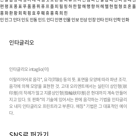
편
평
포
퐁
표
푸
품
풍
퓌
퓨
프
플
피
필
핑
하
한
할
해
행
향
허
헤
헬
현
협
형
호
혼
홀
홍
화
환
황
회
획
횡
효
후
훼
휴
흉
흑
희
힌
인
인그
인더
인도
인동
인드
인디
인면
인물
인보
인상
인장
인타
인터
인학
인화
인타글리오
인타글리오 intaglio(이)
이탈리아어로 음각*, 요각(凹刻) 등의 뜻. 표면을 모양에 따라 파낸 조각.
음각에 의해 모양을 표현한 것. 고대 오리엔트에서는 실린더 상인형(狀
印形)의 작례가 많고 지륜상인형(指輪狀印形)은 현대까지 계속 만들어
지고 있다. 또 판화*의 기술에 있어서는 판에 음각하는 기법을 인타글리
오 내지 인타글리오 프린트라고 부른다. 에칭* 기법은 그 대표적인 예이
다.
SNS로 퍼가기