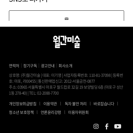
｜
｜
｜
연락처
정기구독
광고안내
회사소개
상호명: (주)월간미술 | 대표: 이기영 | 사업자등록번호: 110-81-37098 | 등록번
호: 마포, 라00455 | 통신판매업신고: 2012-서울금천-0877
주소: 03965 서울특별시 마포구 월드컵로 32길 19 보양빌딩 6층 (마포구 성산
1동 278-40) | TEL: 02-2088-7700
l
l
l
l
개인정보취급방침
이용약관
독자 불만 처리
바로잡습니다
l
l
청소년 보호정책
언론윤리강령
이용자위원회