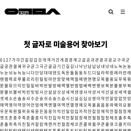
첫 글자로 미술용어 찾아보기
0
1
2
7
가
각
간
갈
감
갑
강
개
객
거
건
게
겸
경
계
고
곱
공
과
관
광
괴
굉
교
구
국
군
굽
궁
권
궐
궤
귀
규
균
그
극
근
글
금
기
긴
길
김
나
낙
난
남
납
낭
내
넛
네
노
녹
논
농
누
눈
뉘
뉴
늑
능
니
다
단
당
대
데
덴
도
독
돈
돌
돔
동
두
드
디
딜
라
락
랑
래
러
런
레
렌
렘
력
로
루
룰
르
리
린
릴
링
마
만
망
맞
매
맥
멀
메
멘
면
명
모
목
몰
몽
묘
무
묵
묶
문
물
뮤
므
미
민
밀
밑
바
박
반
발
방
배
백
밸
번
범
법
베
벽
변
병
보
복
본
볼
봉
부
북
분
불
브
블
비
빅
빈
빗
빙
사
산
살
삼
삿
상
새
색
샌
생
샤
샥
샹
서
석
선
설
성
세
섹
셀
셋
셰
소
손
솔
송
쇠
수
순
숭
쉬
슈
슝
스
습
시
신
실
심
십
싱
쌍
아
악
안
알
암
압
앗
앙
애
액
앵
야
약
양
어
언
엄
에
엑
엔
엘
여
역
연
열
영
예
오
옥
올
옴
옵
옹
와
왜
외
요
용
우
운
워
원
월
위
유
육
윤
은
음
응
이
익
인
일
임
입
자
작
잔
잡
장
재
적
전
절
점
정
제
젯
조
존
종
주
죽
준
줄
중
지
직
진
집
차
착
찬
찰
참
창
채
천
철
첨
첩
청
체
초
촐
추
축
춘
출
취
측
치
친
칠
카
칼
캄
캐
캔
커
컨
컬
컴
케
코
콘
콜
콰
쾰
쿠
쿤
쿨
큐
크
클
키
타
탄
탈
탑
탕
태
탱
터
테
텍
템
텟
토
톤
통
퇴
튜
트
티
틴
팀
파
판
팔
팝
패
팬
퍼
펑
페
펜