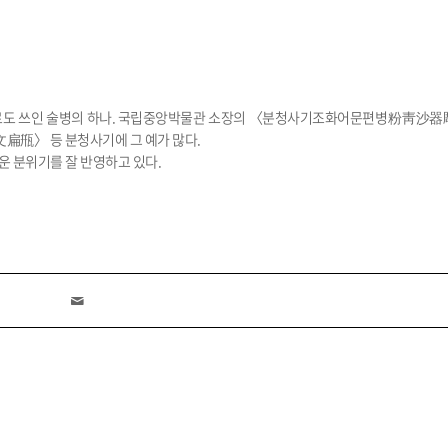
용으로도 쓰인 술병의 하나. 국립중앙박물관 소장의 〈분청사기조화어문편병粉靑
甁〉 등 분청사기에 그 예가 많다.
 분위기를 잘 반영하고 있다.