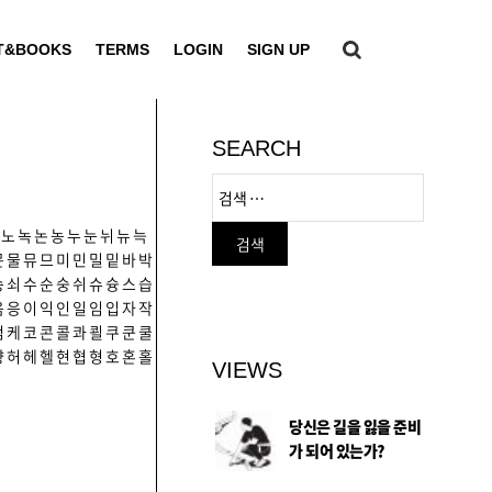
T&BOOKS
TERMS
LOGIN
SIGN UP
SEARCH
노
녹
논
농
누
눈
뉘
뉴
늑
문
물
뮤
므
미
민
밀
밑
바
박
송
쇠
수
순
숭
쉬
슈
슝
스
습
음
응
이
익
인
일
임
입
자
작
컴
케
코
콘
콜
콰
쾰
쿠
쿤
쿨
향
허
헤
헬
현
협
형
호
혼
홀
VIEWS
당신은 길을 잃을 준비
가 되어 있는가?