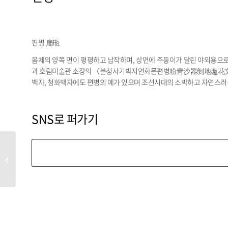
편병 扁甁
몸체의 양쪽 면이 평평하고 납작하며, 상면에 주둥이가 달린 야외
과 호림미술관 소장의 〈분청사기박지연화문편병粉靑沙器剝地蓮花文扁
백자, 청화백자에도 편병의 예가 있으며 조선시대의 소박하고 자연스러운
SNS로 퍼가기
페미니스트 아트