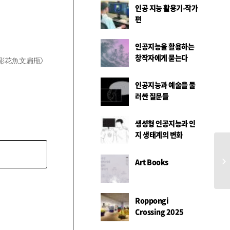
인공 지능 활용기-작가
편
인공지능을 활용하는
창작자에게 묻는다
沙器彫花魚文扁甁〉
인공지능과 예술을 둘
러싼 질문들
생성형 인공지능과 인
지 생태계의 변화
포
Art Books
Roppongi
Crossing 2025