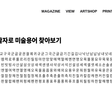
MAGAZINE
VIEW
ARTSHOP
PRIN
글자로 미술용어 찾아보기
교
구
국
군
굽
궁
권
궐
궤
귀
규
균
그
극
근
글
금
기
긴
길
김
나
낙
난
남
납
낭
내
넛
네
렌
렘
력
로
루
룰
르
리
린
릴
링
마
만
망
맞
매
맥
멀
메
멘
면
명
모
목
몰
몽
묘
무
묵
묶
빅
빈
빗
빙
사
산
살
삼
삿
상
새
색
샌
생
샤
샥
샹
서
석
선
설
성
세
섹
셀
셋
셰
소
손
솔
엑
엔
엘
여
역
연
열
영
예
오
옥
올
옴
옵
옹
와
왜
외
요
용
우
운
워
원
월
위
유
육
윤
은
찬
찰
참
창
채
천
철
첨
첩
청
체
초
촐
추
축
춘
출
취
측
치
친
칠
카
칼
캄
캐
캔
커
컨
컬
파
판
팔
팝
패
팬
퍼
펑
페
펜
편
평
포
퐁
표
푸
품
풍
퓌
퓨
프
플
피
필
핑
하
한
할
해
행