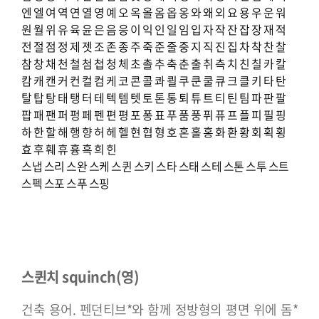
엔
엘
여
역
연
열
영
예
오
옥
올
옴
옵
옹
와
왜
외
요
용
우
운
워
원
월
위
유
육
윤
은
음
응
이
익
인
일
임
입
자
작
잔
잡
장
재
적
전
절
점
정
제
젯
조
존
종
주
죽
준
줄
중
지
직
진
집
차
착
찬
찰
참
창
채
천
철
첨
첩
청
체
초
촐
추
축
춘
출
취
측
치
친
칠
카
칼
캄
캐
캔
커
컨
컬
컴
케
코
콘
콜
콰
쾰
쿠
쿤
쿨
큐
크
클
키
타
탄
탈
탑
탕
태
탱
터
테
텍
템
텟
토
톤
통
퇴
튜
트
티
틴
팀
파
판
팔
팝
패
팬
퍼
펑
페
펜
편
평
포
퐁
표
푸
품
풍
퓌
퓨
프
플
피
필
핑
하
한
할
해
행
향
허
헤
헬
현
협
형
호
혼
홀
홍
화
환
황
회
획
횡
효
후
훼
휴
흉
흑
희
힌
스냅
스리
스완
스케
스퀸
스키
스타
스태
스테
스톤
스투
스트
스펙
스포
스푸
스핑
스퀸치 squinch(영)
건축 용어. 펜던티브*와 함께 정방형의 평면 위에 돔*