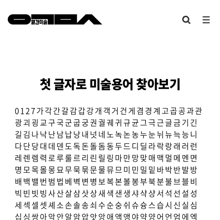
첫 글자로 미술용어 찾아보기
0
1
2
7
가
각
간
갈
감
갑
강
개
객
거
건
게
겸
경
계
고
곱
공
과
관
광
괴
굉
교
구
국
군
굽
궁
권
궐
궤
귀
규
균
그
극
근
글
금
기
긴
길
김
나
낙
난
남
납
낭
내
넛
네
노
녹
논
농
누
눈
뉘
뉴
늑
능
니
다
단
당
대
데
덴
도
독
돈
돌
돔
동
두
드
디
딜
라
락
랑
래
러
런
레
렌
렘
력
로
루
룰
르
리
린
릴
링
마
만
망
맞
매
맥
멀
메
멘
면
명
모
목
몰
몽
묘
무
묵
묶
문
물
뮤
므
미
민
밀
밑
바
박
반
발
방
배
백
밸
번
범
법
베
벽
변
병
보
복
본
볼
봉
부
북
분
불
브
블
비
빅
빈
빗
빙
사
산
살
삼
삿
상
새
색
샌
생
샤
샥
샹
서
석
선
설
성
세
섹
셀
셋
셰
소
손
솔
송
쇠
수
순
숭
쉬
슈
슝
스
습
시
신
실
심
십
싱
쌍
아
악
안
알
암
압
앗
앙
애
액
앵
야
약
양
어
언
엄
에
엑