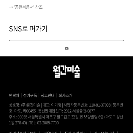
→ ‘공관복음서’ 참조
SNS로 퍼가기
｜
｜
｜
연락처
정기구독
광고안내
회사소개
상호명: (주)월간미술 | 대표: 이기영 | 사업자등록번호: 110-81-37098 | 등록번
호: 마포, 라00455 | 통신판매업신고: 2012-서울금천-0877
주소: 03965 서울특별시 마포구 월드컵로 32길 19 보양빌딩 6층 (마포구 성산
1동 278-40) | TEL: 02-2088-7700
l
l
l
l