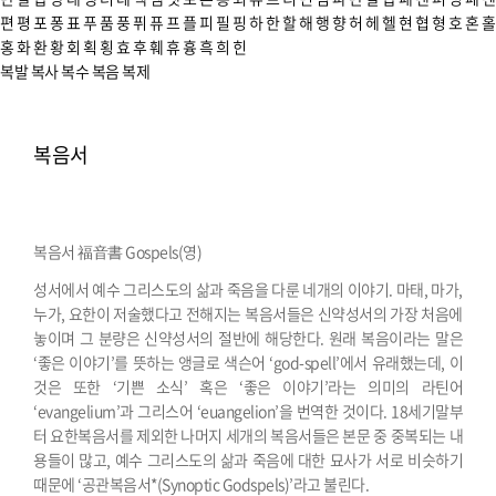
편
평
포
퐁
표
푸
품
풍
퓌
퓨
프
플
피
필
핑
하
한
할
해
행
향
허
헤
헬
현
협
형
호
혼
홀
홍
화
환
황
회
획
횡
효
후
훼
휴
흉
흑
희
힌
복발
복사
복수
복음
복제
복음서
복음서 福音書 Gospels(영)
성서에서 예수 그리스도의 삶과 죽음을 다룬 네개의 이야기. 마태, 마가,
누가, 요한이 저술했다고 전해지는 복음서들은 신약성서의 가장 처음에
놓이며 그 분량은 신약성서의 절반에 해당한다. 원래 복음이라는 말은
‘좋은 이야기’를 뜻하는 앵글로 색슨어 ‘god-spell’에서 유래했는데, 이
것은 또한 ‘기쁜 소식’ 혹은 ‘좋은 이야기’라는 의미의 라틴어
‘evangelium’과 그리스어 ‘euangelion’을 번역한 것이다. 18세기말부
터 요한복음서를 제외한 나머지 세개의 복음서들은 본문 중 중복되는 내
용들이 많고, 예수 그리스도의 삶과 죽음에 대한 묘사가 서로 비슷하기
때문에 ‘공관복음서*(Synoptic Godspels)’라고 불린다.