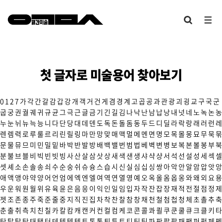
첫 글자로 미술용어 찾아보기
0
1
2
7
가
각
간
갈
감
갑
강
개
객
거
건
게
겸
경
계
고
곱
공
과
관
광
괴
굉
교
구
국
군
굽
궁
권
궐
궤
귀
규
균
그
극
근
글
금
기
긴
길
김
나
낙
난
남
납
낭
내
넛
네
노
녹
논
농
누
눈
뉘
뉴
늑
능
니
다
단
당
대
데
덴
도
독
돈
돌
돔
동
두
드
디
딜
라
락
랑
래
러
런
레
렌
렘
력
로
루
룰
르
리
린
릴
링
마
만
망
맞
매
맥
멀
메
멘
면
명
모
목
몰
몽
묘
무
묵
묶
문
물
뮤
므
미
민
밀
밑
바
박
반
발
방
배
백
밸
번
범
법
베
벽
변
병
보
복
본
볼
봉
부
북
분
불
브
블
비
빅
빈
빗
빙
사
산
살
삼
삿
상
새
색
샌
생
샤
샥
샹
서
석
선
설
성
세
섹
셀
셋
셰
소
손
솔
송
쇠
수
순
숭
쉬
슈
슝
스
습
시
신
실
심
십
싱
쌍
아
악
안
알
암
압
앗
앙
애
액
앵
야
약
양
어
언
엄
에
엑
엔
엘
여
역
연
열
영
예
오
옥
올
옴
옵
옹
와
왜
외
요
용
우
운
워
원
월
위
유
육
윤
은
음
응
이
익
인
일
임
입
자
작
잔
잡
장
재
적
전
절
점
정
제
젯
조
존
종
주
죽
준
줄
중
지
직
진
집
차
착
찬
찰
참
창
채
천
철
첨
첩
청
체
초
촐
추
축
춘
출
취
측
치
친
칠
카
칼
캄
캐
캔
커
컨
컬
컴
케
코
콘
콜
콰
쾰
쿠
쿤
쿨
큐
크
클
키
타
탄
탈
탑
탕
태
탱
터
테
텍
템
텟
토
톤
통
퇴
튜
트
티
틴
팀
파
판
팔
팝
패
팬
퍼
펑
페
펜