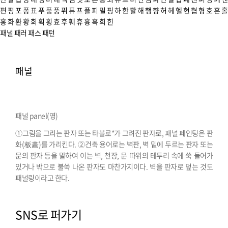
편
평
포
퐁
표
푸
품
풍
퓌
퓨
프
플
피
필
핑
하
한
할
해
행
향
허
헤
헬
현
협
형
호
혼
홀
홍
화
환
황
회
획
횡
효
후
훼
휴
흉
흑
희
힌
패널
패러
패스
패턴
패널
패널 panel(영)
①그림을 그리는 판자 또는 타블로*가 그려진 판자로, 패널 페인팅은 판
화(板畵)를 가리킨다. ②건축 용어로는 벽판, 벽 밑에 두르는 판자 또는
문의 판자 등을 말하여 이는 벽, 천장, 문 따위의 테두리 속에 쑥 들어가
있거나 밖으로 불쑥 나온 판자도 마찬가지이다. 벽을 판자로 덮는 것도
패널링이라고 한다.
SNS로 퍼가기