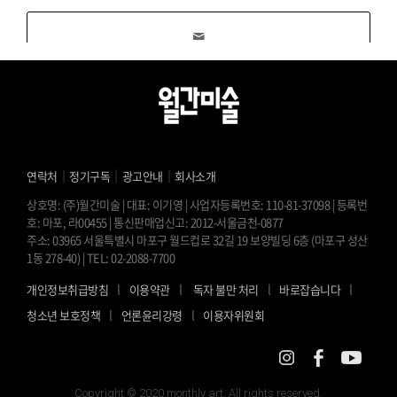
｜
｜
｜
연락처
정기구독
광고안내
회사소개
상호명: (주)월간미술 | 대표: 이기영 | 사업자등록번호: 110-81-37098 | 등록번
호: 마포, 라00455 | 통신판매업신고: 2012-서울금천-0877
주소: 03965 서울특별시 마포구 월드컵로 32길 19 보양빌딩 6층 (마포구 성산
1동 278-40) | TEL: 02-2088-7700
l
l
l
l
개인정보취급방침
이용약관
독자 불만 처리
바로잡습니다
l
l
청소년 보호정책
언론윤리강령
이용자위원회
Copyright © 2020 monthly art. All rights reserved.