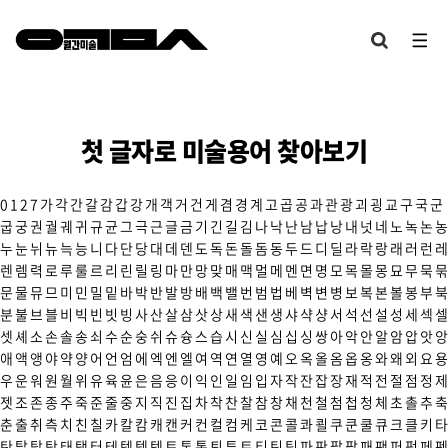
첫 글자로 미술용어 찾아보기
0
1
2
7
가
각
간
갈
감
갑
강
개
객
거
건
게
겸
경
계
고
곱
공
과
관
광
괴
굉
교
구
국
군
굽
궁
권
궐
궤
귀
규
균
그
극
근
글
금
기
긴
길
김
나
낙
난
남
납
낭
내
넛
네
노
녹
논
농
누
눈
뉘
뉴
늑
능
니
다
단
당
대
데
덴
도
독
돈
돌
돔
동
두
드
디
딜
라
락
랑
래
러
런
레
렌
렘
력
로
루
룰
르
리
린
릴
링
마
만
망
맞
매
맥
멀
메
멘
면
명
모
목
몰
몽
묘
무
묵
묶
문
물
뮤
므
미
민
밀
밑
바
박
반
발
방
배
백
밸
번
범
법
베
벽
변
병
보
복
본
볼
봉
부
북
분
불
브
블
비
빅
빈
빗
빙
사
산
살
삼
삿
상
새
색
샌
생
샤
샥
샹
서
석
선
설
성
세
섹
셀
셋
셰
소
손
솔
송
쇠
수
순
숭
쉬
슈
슝
스
습
시
신
실
심
십
싱
쌍
아
악
안
알
암
압
앗
앙
애
액
앵
야
약
양
어
언
엄
에
엑
엔
엘
여
역
연
열
영
예
오
옥
올
옴
옵
옹
와
왜
외
요
용
우
운
워
원
월
위
유
육
윤
은
음
응
이
익
인
일
임
입
자
작
잔
잡
장
재
적
전
절
점
정
제
젯
조
존
종
주
죽
준
줄
중
지
직
진
집
차
착
찬
찰
참
창
채
천
철
첨
첩
청
체
초
촐
추
축
춘
출
취
측
치
친
칠
카
칼
캄
캐
캔
커
컨
컬
컴
케
코
콘
콜
콰
쾰
쿠
쿤
쿨
큐
크
클
키
타
탄
탈
탑
탕
태
탱
터
테
텍
템
텟
토
톤
통
퇴
튜
트
티
틴
팀
파
판
팔
팝
패
팬
퍼
펑
페
펜