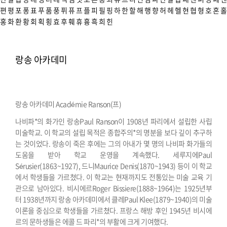
편
평
포
퐁
표
푸
품
풍
퓌
퓨
프
플
피
필
핑
하
한
할
해
행
향
허
헤
헬
현
협
형
호
혼
홀
홍
화
환
황
회
획
횡
효
후
훼
휴
흉
흑
희
힌
랑송 아카데미
랑송 아카데미 Académie Ranson(프)
나비파*의 화가인 랑송Paul Ranson이 1908년 파리에서 설립한 사립
미술학교. 이 학교의 설립 목적은 종합주의*의 명분을 보다 깊이 추구하
는 것이었다. 랑송이 죽은 후에는 그의 아내가 몇 명의 나비파 화가들의
도움을 받아 학교 운영을 계속했다. 세루지에Paul
Sérusier(1863~1927), 드니Maurice Denis(1870~1943) 등이 이 학교
에서 학생들을 가르쳤다. 이 학교는 현재까지도 전통있는 미술 교육 기
관으로 남아있다. 비시에르Roger Bissiere(1888~1964)는 1925년부
터 1938년까지 랑송 아카데미에서 클레Paul Klee(1879~1940)의 미술
이론을 중심으로 학생들을 가르쳤다. 프랑스 해방 후인 1945년 비시에
르의 문하생들은 에콜 드 파리*의 부활에 크게 기여했다.