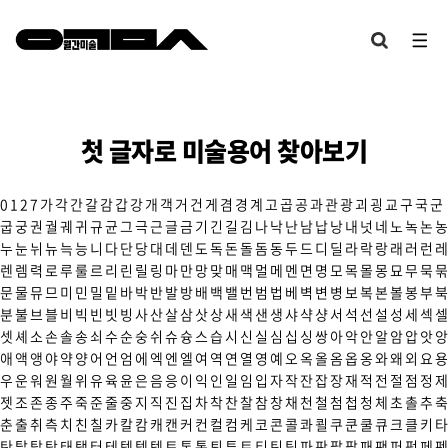
첫 글자로 미술용어 찾아보기
0
1
2
7
가
각
간
갈
감
갑
강
개
객
거
건
게
겸
경
계
고
곱
공
과
관
광
괴
굉
교
구
국
군
굽
궁
권
궐
궤
귀
규
균
그
극
근
글
금
기
긴
길
김
나
낙
난
남
납
낭
내
넛
네
노
녹
논
농
누
눈
뉘
뉴
늑
능
니
다
단
당
대
데
덴
도
독
돈
돌
돔
동
두
드
디
딜
라
락
랑
래
러
런
레
렌
렘
력
로
루
룰
르
리
린
릴
링
마
만
망
맞
매
맥
멀
메
멘
면
명
모
목
몰
몽
묘
무
묵
묶
문
물
뮤
므
미
민
밀
밑
바
박
반
발
방
배
백
밸
번
범
법
베
벽
변
병
보
복
본
볼
봉
부
북
분
불
브
블
비
빅
빈
빗
빙
사
산
살
삼
삿
상
새
색
샌
생
샤
샥
샹
서
석
선
설
성
세
섹
셀
셋
셰
소
손
솔
송
쇠
수
순
숭
쉬
슈
슝
스
습
시
신
실
심
십
싱
쌍
아
악
안
알
암
압
앗
앙
애
액
앵
야
약
양
어
언
엄
에
엑
엔
엘
여
역
연
열
영
예
오
옥
올
옴
옵
옹
와
왜
외
요
용
우
운
워
원
월
위
유
육
윤
은
음
응
이
익
인
일
임
입
자
작
잔
잡
장
재
적
전
절
점
정
제
젯
조
존
종
주
죽
준
줄
중
지
직
진
집
차
착
찬
찰
참
창
채
천
철
첨
첩
청
체
초
촐
추
축
춘
출
취
측
치
친
칠
카
칼
캄
캐
캔
커
컨
컬
컴
케
코
콘
콜
콰
쾰
쿠
쿤
쿨
큐
크
클
키
타
탄
탈
탑
탕
태
탱
터
테
텍
템
텟
토
톤
통
퇴
튜
트
티
틴
팀
파
판
팔
팝
패
팬
퍼
펑
페
펜