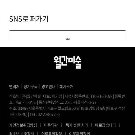
SNS로 퍼가기
｜
｜
｜
연락처
정기구독
광고안내
회사소개
상호명: (주)월간미술 | 대표: 이기영 | 사업자등록번호: 110-81-37098 | 등록번
호: 마포, 라00455 | 통신판매업신고: 2012-서울금천-0877
주소: 03965 서울특별시 마포구 월드컵로 32길 19 보양빌딩 6층 (마포구 성산
1동 278-40) | TEL: 02-2088-7700
l
l
l
l
개인정보취급방침
이용약관
독자 불만 처리
바로잡습니다
l
l
청소년 보호정책
언론윤리강령
이용자위원회