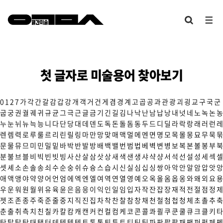
첫 글자로 미술용어 찾아보기
0
1
2
7
가
각
간
갈
감
갑
강
개
객
거
건
게
겸
경
계
고
곱
공
과
관
광
괴
굉
교
구
국
군
굽
궁
권
궐
궤
귀
규
균
그
극
근
글
금
기
긴
길
김
나
낙
난
남
납
낭
내
넛
네
노
녹
논
농
누
눈
뉘
뉴
늑
능
니
다
단
당
대
데
덴
도
독
돈
돌
돔
동
두
드
디
딜
라
락
랑
래
러
런
레
렌
렘
력
로
루
룰
르
리
린
릴
링
마
만
망
맞
매
맥
멀
메
멘
면
명
모
목
몰
몽
묘
무
묵
묶
문
물
뮤
므
미
민
밀
밑
바
박
반
발
방
배
백
밸
번
범
법
베
벽
변
병
보
복
본
볼
봉
부
북
분
불
브
블
비
빅
빈
빗
빙
사
산
살
삼
삿
상
새
색
샌
생
샤
샥
샹
서
석
선
설
성
세
섹
셀
셋
셰
소
손
솔
송
쇠
수
순
숭
쉬
슈
슝
스
습
시
신
실
심
십
싱
쌍
아
악
안
알
암
압
앗
앙
애
액
앵
야
약
양
어
언
엄
에
엑
엔
엘
여
역
연
열
영
예
오
옥
올
옴
옵
옹
와
왜
외
요
용
우
운
워
원
월
위
유
육
윤
은
음
응
이
익
인
일
임
입
자
작
잔
잡
장
재
적
전
절
점
정
제
젯
조
존
종
주
죽
준
줄
중
지
직
진
집
차
착
찬
찰
참
창
채
천
철
첨
첩
청
체
초
촐
추
축
춘
출
취
측
치
친
칠
카
칼
캄
캐
캔
커
컨
컬
컴
케
코
콘
콜
콰
쾰
쿠
쿤
쿨
큐
크
클
키
타
탄
탈
탑
탕
태
탱
터
테
텍
템
텟
토
톤
통
퇴
튜
트
티
틴
팀
파
판
팔
팝
패
팬
퍼
펑
페
펜