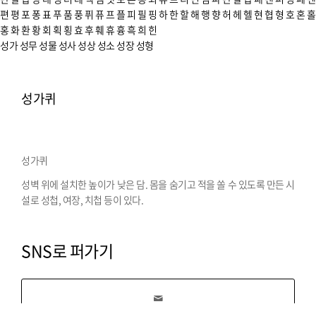
편
평
포
퐁
표
푸
품
풍
퓌
퓨
프
플
피
필
핑
하
한
할
해
행
향
허
헤
헬
현
협
형
호
혼
홀
홍
화
환
황
회
획
횡
효
후
훼
휴
흉
흑
희
힌
성가
성무
성물
성사
성상
성소
성장
성형
성가퀴
성가퀴
성벽 위에 설치한 높이가 낮은 담. 몸을 숨기고 적을 쏠 수 있도록 만든 시
설로 성첩, 여장, 치첩 등이 있다.
SNS로 퍼가기