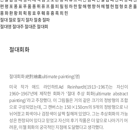
편
평
포
퐁
표
푸
품
풍
퓌
퓨
프
플
피
필
핑
하
한
할
해
행
향
허
헤
헬
현
협
형
호
혼
홀
홍
화
환
황
회
획
횡
효
후
훼
휴
흉
흑
희
힌
절대
절로
절지
절차
절충
절파
절대영
절대주
절대준
절대회
절대회화
절대회화 絶對繪畵
ultimate painting(영)
미국 작가 애드 라인하트Ad Reinhardt(1913~1967)는 자신이
1960~1967년에 제작한 회화가 ‘절대 추상 회화(ultimate abstract
painting)’라고 주장했다.
이 그림들은 거의 같은 크기의 정방형의 조합
으로 구성되었는데, 그 캔버스는 150×150cm의 9개의 정방형으로 나
뉘어졌고 회색이나 검정색이 살짝 칠해져 있었다. 그는 추상회화의 가능
성은 한정되어 있다고 믿었고 자신의 후기 작품은 더 앞으로 나아가기 어
려운, 이젤 회화의 궁극적인 지점에 도달했다고 생각했다.