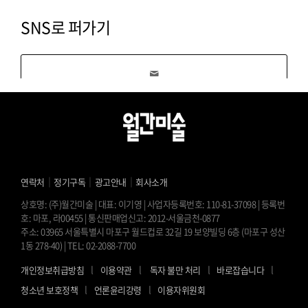
SNS로 퍼가기
｜
｜
｜
연락처
정기구독
광고안내
회사소개
상호명: (주)월간미술 | 대표: 이기영 | 사업자등록번호: 110-81-37098 | 등록번
호: 마포, 라00455 | 통신판매업신고: 2012-서울금천-0877
주소: 03965 서울특별시 마포구 월드컵로 32길 19 보양빌딩 6층 (마포구 성산
1동 278-40) | TEL: 02-2088-7700
l
l
l
l
개인정보취급방침
이용약관
독자 불만 처리
바로잡습니다
l
l
청소년 보호정책
언론윤리강령
이용자위원회