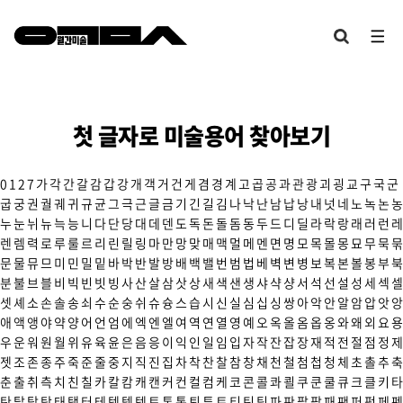
첫 글자로 미술용어 찾아보기
0
1
2
7
가
각
간
갈
감
갑
강
개
객
거
건
게
겸
경
계
고
곱
공
과
관
광
괴
굉
교
구
국
군
굽
궁
권
궐
궤
귀
규
균
그
극
근
글
금
기
긴
길
김
나
낙
난
남
납
낭
내
넛
네
노
녹
논
농
누
눈
뉘
뉴
늑
능
니
다
단
당
대
데
덴
도
독
돈
돌
돔
동
두
드
디
딜
라
락
랑
래
러
런
레
렌
렘
력
로
루
룰
르
리
린
릴
링
마
만
망
맞
매
맥
멀
메
멘
면
명
모
목
몰
몽
묘
무
묵
묶
문
물
뮤
므
미
민
밀
밑
바
박
반
발
방
배
백
밸
번
범
법
베
벽
변
병
보
복
본
볼
봉
부
북
분
불
브
블
비
빅
빈
빗
빙
사
산
살
삼
삿
상
새
색
샌
생
샤
샥
샹
서
석
선
설
성
세
섹
셀
셋
셰
소
손
솔
송
쇠
수
순
숭
쉬
슈
슝
스
습
시
신
실
심
십
싱
쌍
아
악
안
알
암
압
앗
앙
애
액
앵
야
약
양
어
언
엄
에
엑
엔
엘
여
역
연
열
영
예
오
옥
올
옴
옵
옹
와
왜
외
요
용
우
운
워
원
월
위
유
육
윤
은
음
응
이
익
인
일
임
입
자
작
잔
잡
장
재
적
전
절
점
정
제
젯
조
존
종
주
죽
준
줄
중
지
직
진
집
차
착
찬
찰
참
창
채
천
철
첨
첩
청
체
초
촐
추
축
춘
출
취
측
치
친
칠
카
칼
캄
캐
캔
커
컨
컬
컴
케
코
콘
콜
콰
쾰
쿠
쿤
쿨
큐
크
클
키
타
탄
탈
탑
탕
태
탱
터
테
텍
템
텟
토
톤
통
퇴
튜
트
티
틴
팀
파
판
팔
팝
패
팬
퍼
펑
페
펜