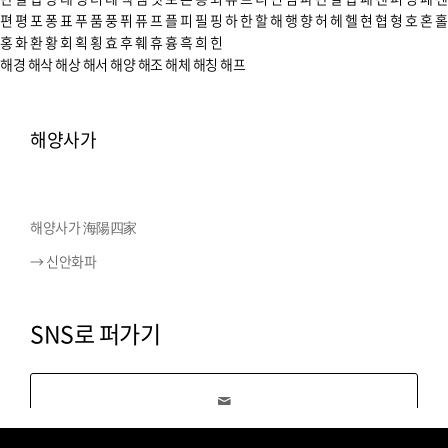
편
평
포
퐁
표
푸
품
풍
퓌
퓨
프
플
피
필
핑
하
한
할
해
행
향
허
헤
헬
현
협
형
호
혼
홀
홍
화
환
황
회
획
횡
효
후
훼
휴
흉
흑
희
힌
해경
해삭
해상
해서
해양
해조
해체
해칭
해프
해양사가
해양사가 海陽四家
→ 신안화파
SNS로 퍼가기