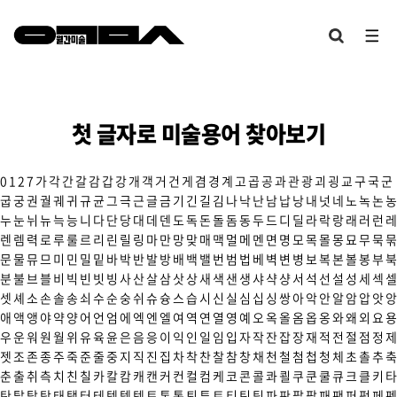
첫 글자로 미술용어 찾아보기
0
1
2
7
가
각
간
갈
감
갑
강
개
객
거
건
게
겸
경
계
고
곱
공
과
관
광
괴
굉
교
구
국
군
굽
궁
권
궐
궤
귀
규
균
그
극
근
글
금
기
긴
길
김
나
낙
난
남
납
낭
내
넛
네
노
녹
논
농
누
눈
뉘
뉴
늑
능
니
다
단
당
대
데
덴
도
독
돈
돌
돔
동
두
드
디
딜
라
락
랑
래
러
런
레
렌
렘
력
로
루
룰
르
리
린
릴
링
마
만
망
맞
매
맥
멀
메
멘
면
명
모
목
몰
몽
묘
무
묵
묶
문
물
뮤
므
미
민
밀
밑
바
박
반
발
방
배
백
밸
번
범
법
베
벽
변
병
보
복
본
볼
봉
부
북
분
불
브
블
비
빅
빈
빗
빙
사
산
살
삼
삿
상
새
색
샌
생
샤
샥
샹
서
석
선
설
성
세
섹
셀
셋
셰
소
손
솔
송
쇠
수
순
숭
쉬
슈
슝
스
습
시
신
실
심
십
싱
쌍
아
악
안
알
암
압
앗
앙
애
액
앵
야
약
양
어
언
엄
에
엑
엔
엘
여
역
연
열
영
예
오
옥
올
옴
옵
옹
와
왜
외
요
용
우
운
워
원
월
위
유
육
윤
은
음
응
이
익
인
일
임
입
자
작
잔
잡
장
재
적
전
절
점
정
제
젯
조
존
종
주
죽
준
줄
중
지
직
진
집
차
착
찬
찰
참
창
채
천
철
첨
첩
청
체
초
촐
추
축
춘
출
취
측
치
친
칠
카
칼
캄
캐
캔
커
컨
컬
컴
케
코
콘
콜
콰
쾰
쿠
쿤
쿨
큐
크
클
키
타
탄
탈
탑
탕
태
탱
터
테
텍
템
텟
토
톤
통
퇴
튜
트
티
틴
팀
파
판
팔
팝
패
팬
퍼
펑
페
펜