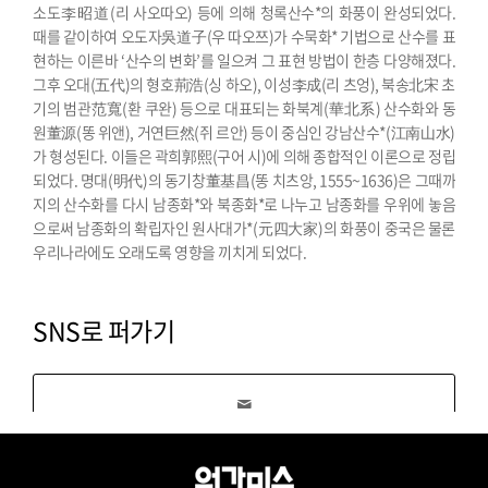
소도李昭道(리 사오따오) 등에 의해 청록산수*의 화풍이 완성되었다.
때를 같이하여 오도자吳道子(우 따오쯔)가 수묵화* 기법으로 산수를 표
현하는 이른바 ‘산수의 변화’를 일으켜 그 표현 방법이 한층 다양해졌다.
그후 오대(五代)의 형호荊浩(싱 하오), 이성李成(리 츠엉), 북송北宋 초
기의 범관范寬(환 쿠완) 등으로 대표되는 화북계(華北系) 산수화와 동
원董源(똥 위앤), 거연巨然(쥐 르안) 등이 중심인 강남산수*(江南山水)
가 형성된다. 이들은 곽희郭熙(구어 시)에 의해 종합적인 이론으로 정립
되었다. 명대(明代)의 동기창董基昌(똥 치츠앙, 1555~1636)은 그때까
지의 산수화를 다시 남종화*와 북종화*로 나누고 남종화를 우위에 놓음
으로써 남종화의 확립자인 원사대가*(元四大家)의 화풍이 중국은 물론
우리나라에도 오래도록 영향을 끼치게 되었다.
SNS로 퍼가기