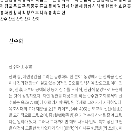
편
평
포
퐁
표
푸
품
풍
퓌
퓨
프
플
피
필
핑
하
한
할
해
행
향
허
헤
헬
현
협
형
호
혼
홀
홍
화
환
황
회
획
횡
효
후
훼
휴
흉
흑
희
힌
산수
산신
산업
산치
산화
산수화
산수화 山水畵
산과 강, 자연경관을 그리는 동양화의 한 분야. 동양에서는 산악을 신선
이나 진귀한 짐승이 살고 있는 영적인 곳으로 인식하여 왔으므로 이미 진
秦, 한漢 때부터 공예의장 등에 산수를 도식적, 관념적 문양으로 표현하
는 것이 성행하였다.
자연 경관을 대상으로 하는 순수한 회화로서의 산
수화는 육조(六朝)에 이르러서야 독립된 주제로 그려지기 시작하였다.
육조시대의 고개지顧愷之(꾸 카이즈, 344~406)는 도교의 선산(仙山)
을 교리적으로 그렸으며, 종병宗炳(쫑 빙)은 기억 속의 산천을 즐겨 그렸
다는 일화가 있다. 그러나 그때까지만 해도 나무나 언덕, 특히 공간 표현
은 여전히 고졸한 형태였다가 당대(唐代)의 이사훈李思訓(리 쓰쉰), 이