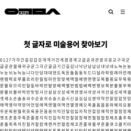
첫 글자로 미술용어 찾아보기
0
1
2
7
가
각
간
갈
감
갑
강
개
객
거
건
게
겸
경
계
고
곱
공
과
관
광
괴
굉
교
구
국
군
굽
궁
권
궐
궤
귀
규
균
그
극
근
글
금
기
긴
길
김
나
낙
난
남
납
낭
내
넛
네
노
녹
논
농
누
눈
뉘
뉴
늑
능
니
다
단
당
대
데
덴
도
독
돈
돌
돔
동
두
드
디
딜
라
락
랑
래
러
런
레
렌
렘
력
로
루
룰
르
리
린
릴
링
마
만
망
맞
매
맥
멀
메
멘
면
명
모
목
몰
몽
묘
무
묵
묶
문
물
뮤
므
미
민
밀
밑
바
박
반
발
방
배
백
밸
번
범
법
베
벽
변
병
보
복
본
볼
봉
부
북
분
불
브
블
비
빅
빈
빗
빙
사
산
살
삼
삿
상
새
색
샌
생
샤
샥
샹
서
석
선
설
성
세
섹
셀
셋
셰
소
손
솔
송
쇠
수
순
숭
쉬
슈
슝
스
습
시
신
실
심
십
싱
쌍
아
악
안
알
암
압
앗
앙
애
액
앵
야
약
양
어
언
엄
에
엑
엔
엘
여
역
연
열
영
예
오
옥
올
옴
옵
옹
와
왜
외
요
용
우
운
워
원
월
위
유
육
윤
은
음
응
이
익
인
일
임
입
자
작
잔
잡
장
재
적
전
절
점
정
제
젯
조
존
종
주
죽
준
줄
중
지
직
진
집
차
착
찬
찰
참
창
채
천
철
첨
첩
청
체
초
촐
추
축
춘
출
취
측
치
친
칠
카
칼
캄
캐
캔
커
컨
컬
컴
케
코
콘
콜
콰
쾰
쿠
쿤
쿨
큐
크
클
키
타
탄
탈
탑
탕
태
탱
터
테
텍
템
텟
토
톤
통
퇴
튜
트
티
틴
팀
파
판
팔
팝
패
팬
퍼
펑
페
펜