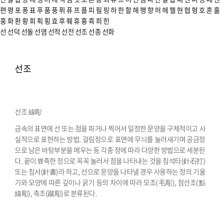
편
평
포
퐁
표
푸
품
풍
퓌
퓨
프
플
피
필
핑
하
한
할
해
행
향
허
헤
헬
현
협
형
호
혼
홀
홍
화
환
황
회
획
횡
효
후
훼
휴
흉
흑
희
힌
선
선덕
선돌
선염
선적
선전
선조
선종
선화
선조
선조 線彫
금속의 표면에 선 또는 점을 파거나 찍어서 일정한 문양을 구체적이고 사
실적으로 표현하는 방법. 걸림정으로 표면에 무늬를 눌러새기며 공금정
으로 남은 바탕부분을 메우는 등 각종 정에 따라 다양한 방법으로 세분된
다. 끝이 뾰족한 정으로 꼭꼭 눌러서 점을 나타내는 것을 침석타(針石打)
또는 침서(針書)라 하고, 선으로 문양을 나타낼 경우 사용하는 정의 기울
기와 모양에 따른 깊이나 굵기 등의 차이에 따라 모조(毛彫), 점선조(點
線彫), 축조(蹴彫)로 분류된다.