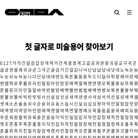
첫 글자로 미술용어 찾아보기
0
1
2
7
가
각
간
갈
감
갑
강
개
객
거
건
게
겸
경
계
고
곱
공
과
관
광
괴
굉
교
구
국
군
굽
궁
권
궐
궤
귀
규
균
그
극
근
글
금
기
긴
길
김
나
낙
난
남
납
낭
내
넛
네
노
녹
논
농
누
눈
뉘
뉴
늑
능
니
다
단
당
대
데
덴
도
독
돈
돌
돔
동
두
드
디
딜
라
락
랑
래
러
런
레
렌
렘
력
로
루
룰
르
리
린
릴
링
마
만
망
맞
매
맥
멀
메
멘
면
명
모
목
몰
몽
묘
무
묵
묶
문
물
뮤
므
미
민
밀
밑
바
박
반
발
방
배
백
밸
번
범
법
베
벽
변
병
보
복
본
볼
봉
부
북
분
불
브
블
비
빅
빈
빗
빙
사
산
살
삼
삿
상
새
색
샌
생
샤
샥
샹
서
석
선
설
성
세
섹
셀
셋
셰
소
손
솔
송
쇠
수
순
숭
쉬
슈
슝
스
습
시
신
실
심
십
싱
쌍
아
악
안
알
암
압
앗
앙
애
액
앵
야
약
양
어
언
엄
에
엑
엔
엘
여
역
연
열
영
예
오
옥
올
옴
옵
옹
와
왜
외
요
용
우
운
워
원
월
위
유
육
윤
은
음
응
이
익
인
일
임
입
자
작
잔
잡
장
재
적
전
절
점
정
제
젯
조
존
종
주
죽
준
줄
중
지
직
진
집
차
착
찬
찰
참
창
채
천
철
첨
첩
청
체
초
촐
추
축
춘
출
취
측
치
친
칠
카
칼
캄
캐
캔
커
컨
컬
컴
케
코
콘
콜
콰
쾰
쿠
쿤
쿨
큐
크
클
키
타
탄
탈
탑
탕
태
탱
터
테
텍
템
텟
토
톤
통
퇴
튜
트
티
틴
팀
파
판
팔
팝
패
팬
퍼
펑
페
펜