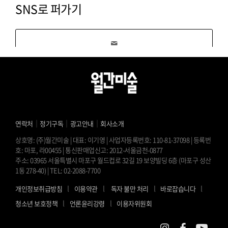
SNS로 퍼가기
｜
｜
｜
연락처
정기구독
광고안내
회사소개
상호명: (주)월간미술 | 대표: 이기영 | 사업자등록번호: 110-81-37098 | 등록번
호: 마포, 라00455 | 통신판매업신고: 2012-서울금천-0877
주소: 03965 서울특별시 마포구 월드컵로 32길 19 보양빌딩 6층 (마포구 성산
1동 278-40) | TEL: 02-2088-7700
l
l
l
l
개인정보취급방침
이용약관
독자 불만 처리
바로잡습니다
l
l
청소년 보호정책
언론윤리강령
이용자위원회