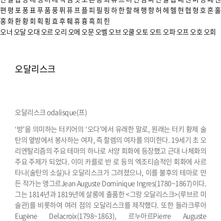
편
평
포
퐁
표
푸
품
풍
퓌
퓨
프
플
피
필
핑
하
한
할
해
행
향
허
헤
헬
현
협
형
호
혼
홀
홍
화
환
황
회
획
횡
효
후
훼
휴
흉
흑
희
힌
오너
오달
오대
오르
오리
오메
오문
오벨
오브
오쿨
오토
오트
오파
오프
오호
오회
오달리스크
오달리스크 odalisque(프)
‘방’을 의미하는 터키어의 ‘오다’에서 유래한 말로, 원래는 터키 황제 술
탄의 옆방에서 봉사하는 여자, 즉 할렘의 여자를 의미한다. 19세기 초 오
리엔탈리즘의 주요 테마의 하나로 서양 회화에 등장했고 근대 나체화의
주요 주제가 되었다. 이미 카를로 반 로 등의 엑조티슴적인 회화에 사르
타나(술탄의 소실)나 오달리스크가 그려졌으나, 이를 불후의 테마로 만
든 작가는 앵그르Jean Auguste Dominique Ingres(1780~1867)이다.
그는 1814년과 1819년에 살롱에 출품한 <그랑 오달리스크>(루브르 미
술관)를 비롯하여 여러 점의 오달리스크를 제작했다. 또한 들라크루아
Eugène Delacroix(1798~1863), 르누아르Pierre Auguste