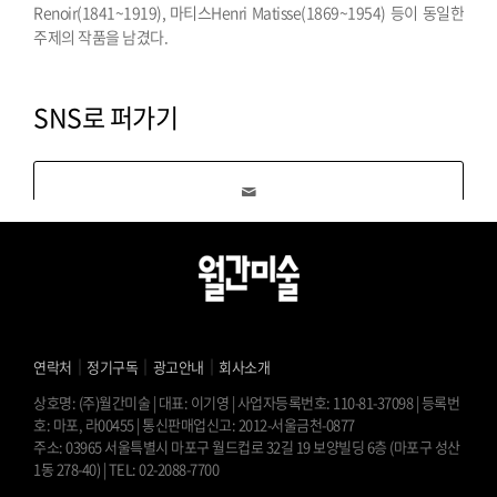
Renoir(1841~1919), 마티스Henri Matisse(1869~1954) 등이 동일한
주제의 작품을 남겼다.
SNS로 퍼가기
｜
｜
｜
연락처
정기구독
광고안내
회사소개
상호명: (주)월간미술 | 대표: 이기영 | 사업자등록번호: 110-81-37098 | 등록번
호: 마포, 라00455 | 통신판매업신고: 2012-서울금천-0877
주소: 03965 서울특별시 마포구 월드컵로 32길 19 보양빌딩 6층 (마포구 성산
1동 278-40) | TEL: 02-2088-7700