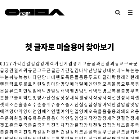
첫 글자로 미술용어 찾아보기
0
1
2
7
가
각
간
갈
감
갑
강
개
객
거
건
게
겸
경
계
고
곱
공
과
관
광
괴
굉
교
구
국
군
굽
궁
권
궐
궤
귀
규
균
그
극
근
글
금
기
긴
길
김
나
낙
난
남
납
낭
내
넛
네
노
녹
논
농
누
눈
뉘
뉴
늑
능
니
다
단
당
대
데
덴
도
독
돈
돌
돔
동
두
드
디
딜
라
락
랑
래
러
런
레
렌
렘
력
로
루
룰
르
리
린
릴
링
마
만
망
맞
매
맥
멀
메
멘
면
명
모
목
몰
몽
묘
무
묵
묶
문
물
뮤
므
미
민
밀
밑
바
박
반
발
방
배
백
밸
번
범
법
베
벽
변
병
보
복
본
볼
봉
부
북
분
불
브
블
비
빅
빈
빗
빙
사
산
살
삼
삿
상
새
색
샌
생
샤
샥
샹
서
석
선
설
성
세
섹
셀
셋
셰
소
손
솔
송
쇠
수
순
숭
쉬
슈
슝
스
습
시
신
실
심
십
싱
쌍
아
악
안
알
암
압
앗
앙
애
액
앵
야
약
양
어
언
엄
에
엑
엔
엘
여
역
연
열
영
예
오
옥
올
옴
옵
옹
와
왜
외
요
용
우
운
워
원
월
위
유
육
윤
은
음
응
이
익
인
일
임
입
자
작
잔
잡
장
재
적
전
절
점
정
제
젯
조
존
종
주
죽
준
줄
중
지
직
진
집
차
착
찬
찰
참
창
채
천
철
첨
첩
청
체
초
촐
추
축
춘
출
취
측
치
친
칠
카
칼
캄
캐
캔
커
컨
컬
컴
케
코
콘
콜
콰
쾰
쿠
쿤
쿨
큐
크
클
키
타
탄
탈
탑
탕
태
탱
터
테
텍
템
텟
토
톤
통
퇴
튜
트
티
틴
팀
파
판
팔
팝
패
팬
퍼
펑
페
펜