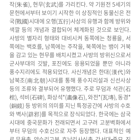
작(朱雀), 현무(玄武)를 가리킨다. 약 기원전 5세기의
문헌에서부터 보이기 시작한 이 상징적인 동물신은 전
국(戰國)시대에 오행(五行)사상의 유행과 함께 방위와
색깔 등의 개념과 결합되어 체계화된 것으로 보인다.
사방의 별자리 형태와 대비시켜 동쪽에는 청룡을, 서
쪽에는 백호를, 남쪽에는 주작을, 북쪽에는 뱀이 거북
을 감고 있는 현무를 배치시켰고 사방의 방위신으로서
군사부대의 깃발, 포진에도 응용되었을 뿐만 아니라
풍수지리에도 적용되었다. 사신개념은 한대(漢代)와
남북조(南北朝)시대를 통해 풍수지리설과 신선사상
등의 조류와 결부되어 유행했다. 주로 무덤과 석관(石
棺), 석비(石碑), 화상석*(畵像石), 와전*(瓦塼), 동경*
(銅鏡) 등 방위의 의미를 지닌 특정공간에 사방의 수호
와 벽사(辟邪)를 목적으로 장식되었다.
한국에는 삼국
시대에 중국문화가 전래되면서 고구려 고분벽화에서
부터 무덤의 수호신으로 자주 등장했다. 대표적인 예
로 무용총, 약수리고분, 호남리사신총, 강서대•중묘, 진