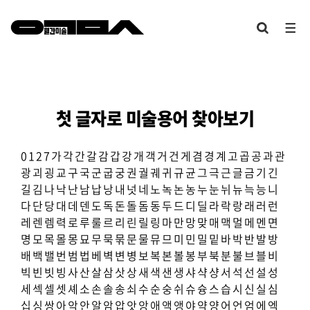
첫 글자로 미술용어 찾아보기
0
1
2
7
가
각
간
갈
감
갑
강
개
객
거
건
게
겸
경
계
고
곱
공
과
관
광
괴
굉
교
구
국
군
굽
궁
권
궐
궤
귀
규
균
그
극
근
글
금
기
긴
길
김
나
낙
난
남
납
낭
내
넛
네
노
녹
논
농
누
눈
뉘
뉴
늑
능
니
다
단
당
대
데
덴
도
독
돈
돌
돔
동
두
드
디
딜
라
락
랑
래
러
런
레
렌
렘
력
로
루
룰
르
리
린
릴
링
마
만
망
맞
매
맥
멀
메
멘
면
명
모
목
몰
몽
묘
무
묵
묶
문
물
뮤
므
미
민
밀
밑
바
박
반
발
방
배
백
밸
번
범
법
베
벽
변
병
보
복
본
볼
봉
부
북
분
불
브
블
비
빅
빈
빗
빙
사
산
살
삼
삿
상
새
색
샌
생
샤
샥
샹
서
석
선
설
성
세
섹
셀
셋
셰
소
손
솔
송
쇠
수
순
숭
쉬
슈
슝
스
습
시
신
실
심
십
싱
쌍
아
악
안
알
암
압
앗
앙
애
액
앵
야
약
양
어
언
엄
에
엑