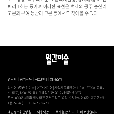
파리 1호분 등이며 이러한 표현은 백제의 공주 송산리
고분과 부여 능산리 고분 등에서도 찾아볼 수 있다.
｜
｜
｜
연락처
정기구독
광고안내
회사소개
상호명: (주)월간미술 | 대표: 이기영 | 사업자등록번호: 110-81-37098 | 등록번
호: 마포, 라00455 | 통신판매업신고: 2012-서울금천-0877
주소: 03965 서울특별시 마포구 월드컵로 32길 19 보양빌딩 6층 (마포구 성산
1동 278-40) | TEL: 02-2088-7700
l
l
l
l
개인정보취급방침
이용약관
독자 불만 처리
바로잡습니다