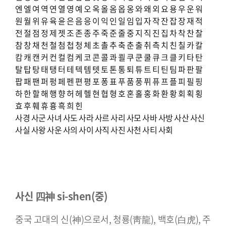
엔
엘
여
역
연
열
영
예
오
옥
올
옴
옵
옹
와
왜
외
요
용
우
운
워
원
월
위
유
육
윤
은
음
응
이
익
인
일
임
입
자
작
잔
잡
장
재
적
전
절
점
정
제
젯
조
존
종
주
죽
준
줄
중
지
직
진
집
차
착
찬
찰
참
창
채
천
철
첨
첩
청
체
초
촐
추
축
춘
출
취
측
치
친
칠
카
칼
캄
캐
캔
커
컨
컬
컴
케
코
콘
콜
콰
쾰
쿠
쿤
쿨
큐
크
클
키
타
탄
탈
탑
탕
태
탱
터
테
텍
템
텟
토
톤
통
퇴
튜
트
티
틴
팀
파
판
팔
팝
패
팬
퍼
펑
페
펜
편
평
포
퐁
표
푸
품
풍
퓌
퓨
프
플
피
필
핑
하
한
할
해
행
향
허
헤
헬
현
협
형
호
혼
홀
홍
화
환
황
회
획
횡
효
후
훼
휴
흉
흑
희
힌
사경
사군
사녀
사도
사라
사르
사리
사모
사바
사방
사산
사신
사실
사왕
사운
사의
사이
사직
사진
사천
사티
사회
사신 四神 si-shen(중)
중국 고대의 신(神)으로서, 청룡(靑龍), 백호(白虎), 주