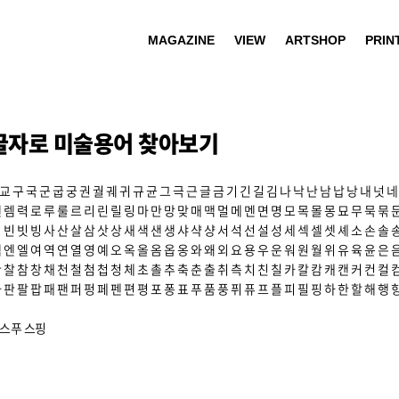
MAGAZINE
VIEW
ARTSHOP
PRIN
글자로 미술용어 찾아보기
교
구
국
군
굽
궁
권
궐
궤
귀
규
균
그
극
근
글
금
기
긴
길
김
나
낙
난
남
납
낭
내
넛
네
렌
렘
력
로
루
룰
르
리
린
릴
링
마
만
망
맞
매
맥
멀
메
멘
면
명
모
목
몰
몽
묘
무
묵
묶
빅
빈
빗
빙
사
산
살
삼
삿
상
새
색
샌
생
샤
샥
샹
서
석
선
설
성
세
섹
셀
셋
셰
소
손
솔
엑
엔
엘
여
역
연
열
영
예
오
옥
올
옴
옵
옹
와
왜
외
요
용
우
운
워
원
월
위
유
육
윤
은
찬
찰
참
창
채
천
철
첨
첩
청
체
초
촐
추
축
춘
출
취
측
치
친
칠
카
칼
캄
캐
캔
커
컨
컬
파
판
팔
팝
패
팬
퍼
펑
페
펜
편
평
포
퐁
표
푸
품
풍
퓌
퓨
프
플
피
필
핑
하
한
할
해
행
스푸
스핑