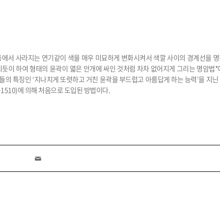
로 공중에서 사라지는 연기같이 색을 매우 미묘하게 변화시켜서 색깔 사이의 경계선을 
듯이 하여 형태의 윤곽이 엷은 안개에 싸인 것처럼 차차 없어지게 그리는 명암법*
세기초 대가들의 특징인 ‘지나치게 또렷하고 거친 윤곽을 부드럽고 아름답게 하는 능력’을 지
476~1510)에 의해 처음으로 도입된 방법이다.