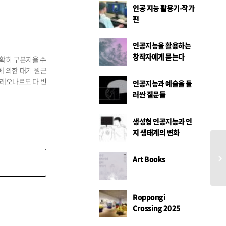
인공 지능 활용기-작가
편
인공지능을 활용하는
창작자에게 묻는다
명확히 구분지을 수
에 의한 대기 원근
닌 레오나르도 다 빈
인공지능과 예술을 둘
러싼 질문들
생성형 인공지능과 인
지 생태계의 변화
스
Art Books
Roppongi
Crossing 2025