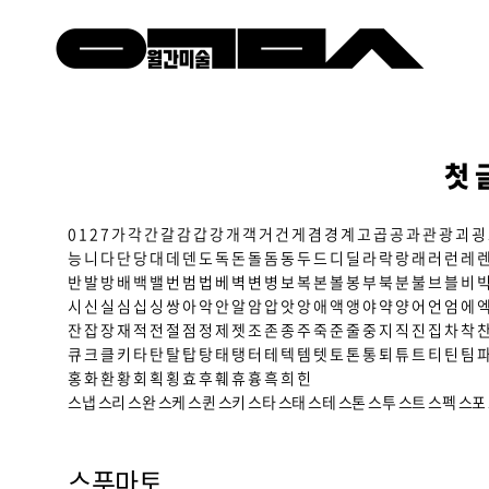
첫 
0
1
2
7
가
각
간
갈
감
갑
강
개
객
거
건
게
겸
경
계
고
곱
공
과
관
광
괴
굉
능
니
다
단
당
대
데
덴
도
독
돈
돌
돔
동
두
드
디
딜
라
락
랑
래
러
런
레
반
발
방
배
백
밸
번
범
법
베
벽
변
병
보
복
본
볼
봉
부
북
분
불
브
블
비
시
신
실
심
십
싱
쌍
아
악
안
알
암
압
앗
앙
애
액
앵
야
약
양
어
언
엄
에
잔
잡
장
재
적
전
절
점
정
제
젯
조
존
종
주
죽
준
줄
중
지
직
진
집
차
착
큐
크
클
키
타
탄
탈
탑
탕
태
탱
터
테
텍
템
텟
토
톤
통
퇴
튜
트
티
틴
팀
홍
화
환
황
회
획
횡
효
후
훼
휴
흉
흑
희
힌
스냅
스리
스완
스케
스퀸
스키
스타
스태
스테
스톤
스투
스트
스펙
스포
스푸마토