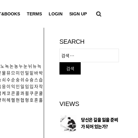
T&BOOKS
TERMS
LOGIN
SIGN UP
SEARCH
노
녹
논
농
누
눈
뉘
뉴
늑
문
물
뮤
므
미
민
밀
밑
바
박
송
쇠
수
순
숭
쉬
슈
슝
스
습
음
응
이
익
인
일
임
입
자
작
컴
케
코
콘
콜
콰
쾰
쿠
쿤
쿨
향
허
헤
헬
현
협
형
호
혼
홀
VIEWS
당신은 길을 잃을 준비
가 되어 있는가?