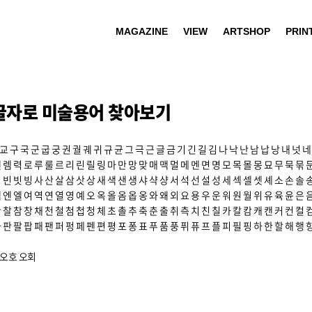
MAGAZINE
VIEW
ARTSHOP
PRIN
글자로 미술용어 찾아보기
교
구
국
군
굽
궁
권
궐
궤
귀
규
균
그
극
근
글
금
기
긴
길
김
나
낙
난
남
납
낭
내
넛
네
렌
렘
력
로
루
룰
르
리
린
릴
링
마
만
망
맞
매
맥
멀
메
멘
면
명
모
목
몰
몽
묘
무
묵
묶
빅
빈
빗
빙
사
산
살
삼
삿
상
새
색
샌
생
샤
샥
샹
서
석
선
설
성
세
섹
셀
셋
셰
소
손
솔
엑
엔
엘
여
역
연
열
영
예
오
옥
올
옴
옵
옹
와
왜
외
요
용
우
운
워
원
월
위
유
육
윤
은
찬
찰
참
창
채
천
철
첨
첩
청
체
초
촐
추
축
춘
출
취
측
치
친
칠
카
칼
캄
캐
캔
커
컨
컬
파
판
팔
팝
패
팬
퍼
펑
페
펜
편
평
포
퐁
표
푸
품
풍
퓌
퓨
프
플
피
필
핑
하
한
할
해
행
오호
오회