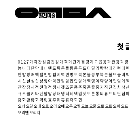
첫 
0
1
2
7
가
각
간
갈
감
갑
강
개
객
거
건
게
겸
경
계
고
곱
공
과
관
광
괴
굉
능
니
다
단
당
대
데
덴
도
독
돈
돌
돔
동
두
드
디
딜
라
락
랑
래
러
런
레
반
발
방
배
백
밸
번
범
법
베
벽
변
병
보
복
본
볼
봉
부
북
분
불
브
블
비
시
신
실
심
십
싱
쌍
아
악
안
알
암
압
앗
앙
애
액
앵
야
약
양
어
언
엄
에
잔
잡
장
재
적
전
절
점
정
제
젯
조
존
종
주
죽
준
줄
중
지
직
진
집
차
착
큐
크
클
키
타
탄
탈
탑
탕
태
탱
터
테
텍
템
텟
토
톤
통
퇴
튜
트
티
틴
팀
홍
화
환
황
회
획
횡
효
후
훼
휴
흉
흑
희
힌
오너
오달
오대
오르
오리
오메
오문
오벨
오브
오쿨
오토
오트
오파
오프
오리엔
오리지