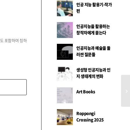
인공 지능 활용기-작가
편
인공지능을 활용하는
창작자에게 묻는다
것도 포함하여 칭하
인공지능과 예술을 둘
러싼 질문들
생성형 인공지능과 인
지 생태계의 변화
오
Art Books
Roppongi
Crossing 2025