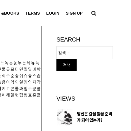
T&BOOKS
TERMS
LOGIN
SIGN UP
SEARCH
노
녹
논
농
누
눈
뉘
뉴
늑
문
물
뮤
므
미
민
밀
밑
바
박
송
쇠
수
순
숭
쉬
슈
슝
스
습
음
응
이
익
인
일
임
입
자
작
컴
케
코
콘
콜
콰
쾰
쿠
쿤
쿨
향
허
헤
헬
현
협
형
호
혼
홀
VIEWS
당신은 길을 잃을 준비
가 되어 있는가?