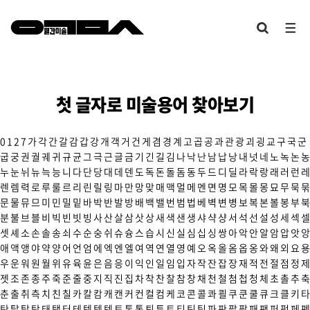
첫 글자로 미술용어 찾아보기
0
1
2
7
가
각
간
갈
감
갑
강
개
객
거
건
게
겸
경
계
고
곱
공
과
관
광
괴
굉
교
구
국
군
굽
궁
권
궐
궤
귀
규
균
그
극
근
글
금
기
긴
길
김
나
낙
난
남
납
낭
내
넛
네
노
녹
논
농
누
눈
뉘
뉴
늑
능
니
다
단
당
대
데
덴
도
독
돈
돌
돔
동
두
드
디
딜
라
락
랑
래
러
런
레
렌
렘
력
로
루
룰
르
리
린
릴
링
마
만
망
맞
매
맥
멀
메
멘
면
명
모
목
몰
몽
묘
무
묵
묶
문
물
뮤
므
미
민
밀
밑
바
박
반
발
방
배
백
밸
번
범
법
베
벽
변
병
보
복
본
볼
봉
부
북
분
불
브
블
비
빅
빈
빗
빙
사
산
살
삼
삿
상
새
색
샌
생
샤
샥
샹
서
석
선
설
성
세
섹
셀
셋
셰
소
손
솔
송
쇠
수
순
숭
쉬
슈
슝
스
습
시
신
실
심
십
싱
쌍
아
악
안
알
암
압
앗
앙
애
액
앵
야
약
양
어
언
엄
에
엑
엔
엘
여
역
연
열
영
예
오
옥
올
옴
옵
옹
와
왜
외
요
용
우
운
워
원
월
위
유
육
윤
은
음
응
이
익
인
일
임
입
자
작
잔
잡
장
재
적
전
절
점
정
제
젯
조
존
종
주
죽
준
줄
중
지
직
진
집
차
착
찬
찰
참
창
채
천
철
첨
첩
청
체
초
촐
추
축
춘
출
취
측
치
친
칠
카
칼
캄
캐
캔
커
컨
컬
컴
케
코
콘
콜
콰
쾰
쿠
쿤
쿨
큐
크
클
키
타
탄
탈
탑
탕
태
탱
터
테
텍
템
텟
토
톤
통
퇴
튜
트
티
틴
팀
파
판
팔
팝
패
팬
퍼
펑
페
펜