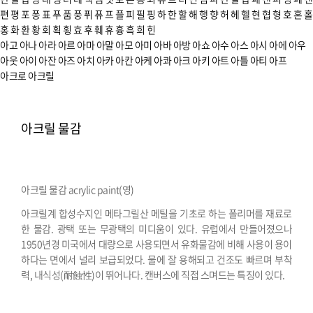
편
평
포
퐁
표
푸
품
풍
퓌
퓨
프
플
피
필
핑
하
한
할
해
행
향
허
헤
헬
현
협
형
호
혼
홀
홍
화
환
황
회
획
횡
효
후
훼
휴
흉
흑
희
힌
아고
아나
아라
아르
아마
아말
아모
아미
아바
아방
아쇼
아수
아스
아시
아에
아우
아웃
아이
아잔
아즈
아치
아카
아칸
아케
아콰
아크
아키
아트
아틀
아티
아프
아크로
아크릴
아크릴 물감
아크릴 물감 acrylic paint(영)
아크릴계 합성수지인 메타그릴산 메틸을 기초로 하는 폴리머를 재료로
한 물감. 광택 또는 무광택의 미디움이 있다. 유럽에서 만들어졌으나
1950년경 미국에서 대량으로 사용되면서 유화물감에 비해 사용이 용이
하다는 면에서 널리 보급되었다. 물에 잘 용해되고 건조도 빠르며 부착
력, 내식성(耐蝕性)이 뛰어나다. 캔버스에 직접 스며드는 특징이 있다.