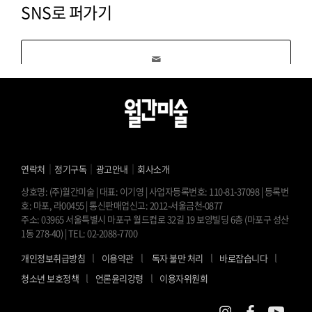
SNS로 퍼가기
｜
｜
｜
연락처
정기구독
광고안내
회사소개
상호명: (주)월간미술 | 대표: 이기영 | 사업자등록번호: 110-81-37098 | 등록번
호: 마포, 라00455 | 통신판매업신고: 2012-서울금천-0877
주소: 03965 서울특별시 마포구 월드컵로 32길 19 보양빌딩 6층 (마포구 성산
1동 278-40) | TEL: 02-2088-7700
l
l
l
l
개인정보취급방침
이용약관
독자 불만 처리
바로잡습니다
l
l
청소년 보호정책
언론윤리강령
이용자위원회